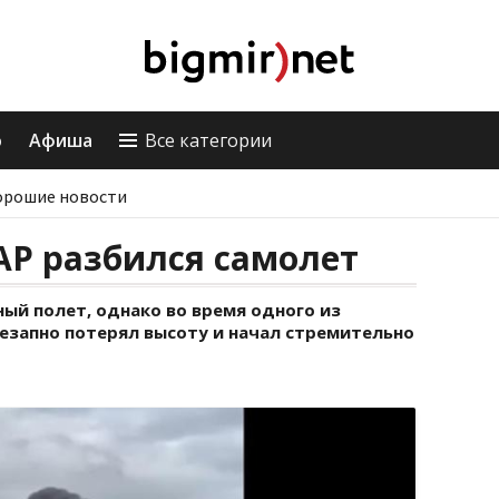
о
Афиша
Все категории
орошие новости
АР разбился самолет
ый полет, однако во время одного из
езапно потерял высоту и начал стремительно