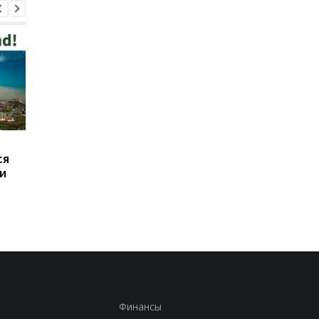
В Польше мужчина,
Иран выдвинул США
ся
который нападал на
требования для
и
украинцев, сам пришел
открытия Ормуза
в полицию
Финансы