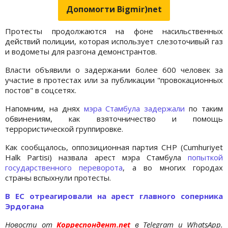
Допомогти Bigmir)net
Протесты продолжаются на фоне насильственных
действий полиции, которая использует слезоточивый газ
и водометы для разгона демонстрантов.
Власти объявили о задержании более 600 человек за
участие в протестах или за публикации "провокационных
постов" в соцсетях.
Напомним, на днях
мэра Стамбула задержали
по таким
обвинениям, как взяточничество и помощь
террористической группировке.
Как сообщалось, оппозиционная партия CHP (Cumhuriyet
Halk Partisi) назвала арест мэра Стамбула
попыткой
государственного переворота
, а во многих городах
страны вспыхнули протесты.
В ЕС отреагировали на арест главного соперника
Эрдогана
Новости от
Корреспондент.net
в Telegram и WhatsApp.