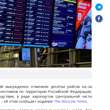
ний вынужденно отменили десятки рейсов из-за
илотников по территории Российской Федерации,
едствие, в ряде аэропортов Центральной части
с - об этом сообщает издание
The Moscow Times
.
ссажиров, которые часами вынуждены ждать без