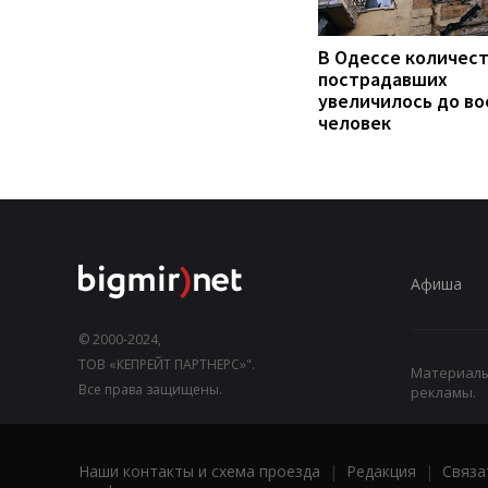
В Одессе количес
пострадавших
увеличилось до во
человек
Афиша
© 2000-2024,
ТОВ «КЕПРЕЙТ ПАРТНЕРС»".
Материалы,
Все права защищены.
рекламы.
Наши контакты и схема проезда
|
Редакция
|
Связа