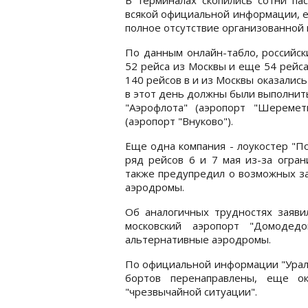
всякой официальной информации, е
полное отсутствие организованной 
По данным онлайн-табло, российски
52 рейса из Москвы и еще 54 рейса
140 рейсов в и из Москвы оказалис
в этот день должны были выполнить
"Аэрофлота" (аэропорт "Шеремет
(аэропорт "Внуково").
Еще одна компания - лоукостер "П
ряд рейсов 6 и 7 мая из-за огран
также предупредил о возможных за
аэродромы.
Об аналогичных трудностях заявил
московский аэропорт "Домодед
альтернативные аэродромы.
По официальной информации "Ураль
бортов перенаправлены, еще о
"чрезвычайной ситуации".