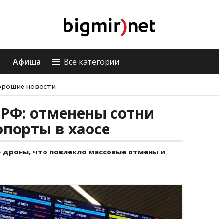
о
Афиша
Все категории
орошие новости
 РФ: отменены сотни
опорты в хаосе
е дроны, что повлекло массовые отмены и
а