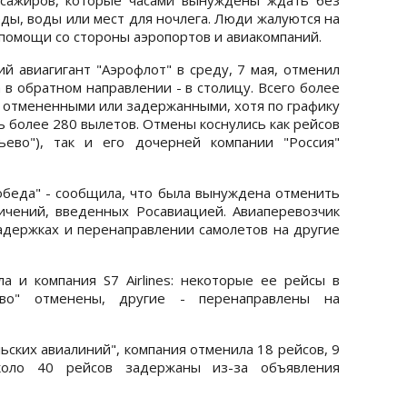
ды, воды или мест для ночлега. Люди жалуются на
помощи со стороны аэропортов и авиакомпаний.
й авиагигант "Аэрофлот" в среду, 7 мая, отменил
 в обратном направлении - в столицу. Всего более
ь отмененными или задержанными, хотя по графику
 более 280 вылетов. Отмены коснулись как рейсов
ьево"), так и его дочерней компании "Россия"
обеда" - сообщила, что была вынуждена отменить
ичений, введенных Росавиацией. Авиаперевозчик
держках и перенаправлении самолетов на другие
а и компания S7 Airlines: некоторые ее рейсы в
ово" отменены, другие - перенаправлены на
ских авиалиний", компания отменила 18 рейсов, 9
коло 40 рейсов задержаны из-за объявления