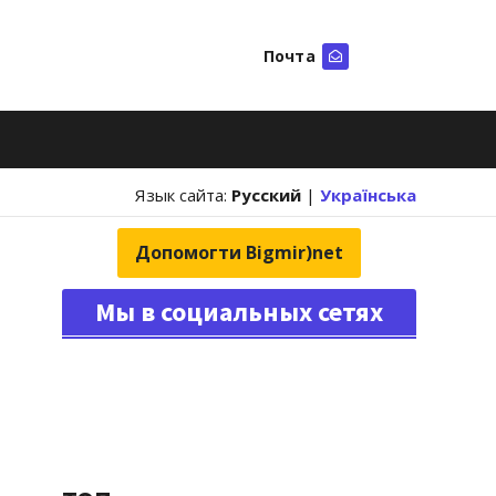
Почта
Искать
Язык сайта:
Русский
|
Українська
Допомогти Bigmir)net
Мы в социальных сетях