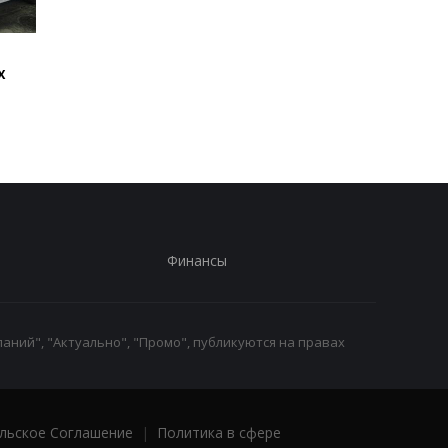
Стало известно, как
Россияне обстрелял
х
сработала ПВО
многоэтажки в
Харькове, есть
погибшие
Финансы
аний", "Актуально", "Промо", публикуются на правах
льское Соглашение
|
Политика в сфере