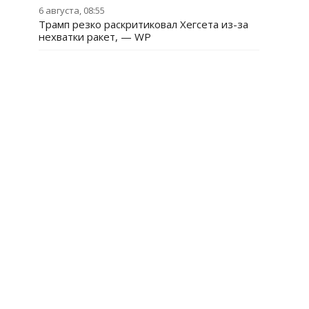
6 августа, 08:55
Трамп резко раскритиковал Хегсета из-за
нехватки ракет, — WP