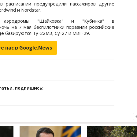
в расписании предупредили пассажиров другие
ordwind и Nordstar.
эродромы "Шайковка" и "Кубинка" в
ночь на 7 мая беспилотники поразили российские
де базируются Ту-22М3, Су-27 и МиГ-29.
е нас в Google.News
татьи, подпишись: