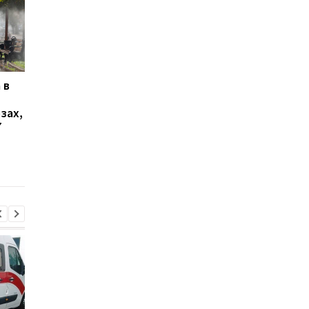
 в
В Ялте раздались
В Киеве увеличилос
выстрелы и вспыхнул
число погибших в
зах,
пожар: оккупационные
результате обстрела
7
власти объявили об
августа
эвакуации