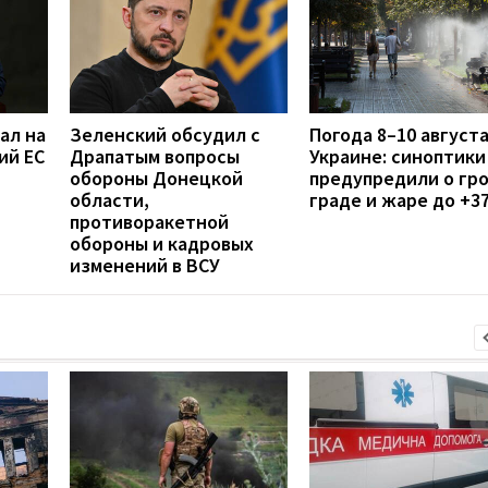
ал на
Зеленский обсудил с
Погода 8–10 августа
ий ЕС
Драпатым вопросы
Украине: синоптики
обороны Донецкой
предупредили о гро
области,
граде и жаре до +3
противоракетной
обороны и кадровых
изменений в ВСУ