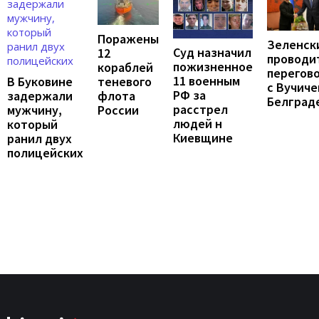
Поражены
Зеленск
Суд назначил
12
проводи
пожизненное
кораблей
перегов
11 военным
В Буковине
теневого
с Вучиче
РФ за
задержали
флота
Белград
расстрел
мужчину,
России
людей н
который
Киевщине
ранил двух
полицейских