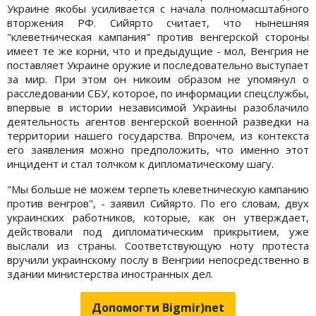
Украине якобы усиливается с начала полномасштабного
вторжения РФ. Сийярто считает, что нынешняя
"клеветническая кампания" против венгерской стороны
имеет те же корни, что и предыдущие - мол, Венгрия не
поставляет Украине оружие и последовательно выступает
за мир. При этом он никоим образом не упомянул о
расследовании СБУ, которое, по информации спецслужбы,
впервые в истории независимой Украины разоблачило
деятельность агентов венгерской военной разведки на
территории нашего государства. Впрочем, из контекста
его заявления можно предположить, что именно этот
инцидент и стал толчком к дипломатическому шагу.
"Мы больше не можем терпеть клеветническую кампанию
против венгров", - заявил Сийярто. По его словам, двух
украинских работников, которые, как он утверждает,
действовали под дипломатическим прикрытием, уже
выслали из страны. Соответствующую ноту протеста
вручили украинскому послу в Венгрии непосредственно в
здании министерства иностранных дел.
Допомогти Bigmir)net