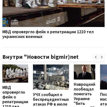
МВД опровергло фейк о репатриации 1210 тел
украинских военных
Внутри "Новости bigmir)net
Навроцкий
МВД
пообещал
опровергло
помогать
По
УЧХ сообщил о
фейк о
Украине
ма
беспрецедентных
репатриации
"бить
ата
атаках РФ в июле
1210 тел