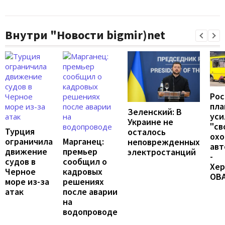
Внутри "Новости bigmir)net
Рос
пл
Зеленский: В
уси
Украине не
"св
Турция
осталось
охо
ограничила
Марганец:
неповрежденных
авт
движение
премьер
электростанций
-
судов в
сообщил о
Хер
Черное
кадровых
ОВ
море из-за
решениях
атак
после аварии
на
водопроводе