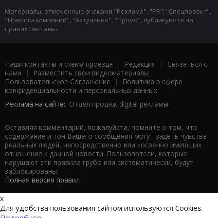
Материалы, отмеченные знаками "Реклама", "PR", "Спецпроект",
"Новости компаний", "Актуально", "Промо", публикуются на
правах рекламы.
Наши контакты и схема проезда
|
Редакция
|
Связаться с
нами
|
Разместить свои видеоматериалы
|
Пользовательское Соглашение
|
Политика в сфере
конфиденциальности и персональных данных
Реклама на сайте:
Отдел продаж digital рекламы
Оставляя комментарий, пожалуйста, помните о том, что
содержание и тон Вашего сообщения могут задеть чувства
реальных людей, непосредственно или косвенно имеющих
отношение к данной новости. Пользователи, которые
нарушают эти правила грубо или систематически, будут
заблокированы.
Полная версия правил
x
Для удобства пользования сайтом используются Cookies.
Подробнее...