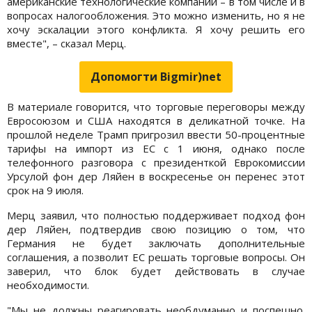
американские технологические компании – в том числе и в
вопросах налогообложения. Это можно изменить, но я не
хочу эскалации этого конфликта. Я хочу решить его
вместе", – сказал Мерц.
Допомогти Bigmir)net
В материале говорится, что торговые переговоры между
Евросоюзом и США находятся в деликатной точке. На
прошлой неделе Трамп пригрозил ввести 50-процентные
тарифы на импорт из ЕС с 1 июня, однако после
телефонного разговора с президенткой Еврокомиссии
Урсулой фон дер Ляйен в воскресенье он перенес этот
срок на 9 июля.
Мерц заявил, что полностью поддерживает подход фон
дер Ляйен, подтвердив свою позицию о том, что
Германия не будет заключать дополнительные
соглашения, а позволит ЕС решать торговые вопросы. Он
заверил, что блок будет действовать в случае
необходимости.
"Мы не должны реагировать необдуманно и поспешно.