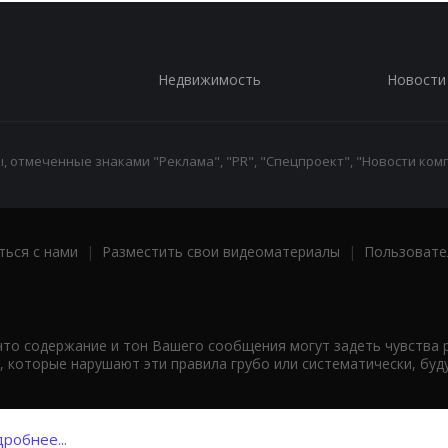
Недвижимость
Новости
 отмеченные знаками "Реклама", "PR", "Спецпроект", "Новости комп
ться с нами
|
Разместить свои видеоматериалы
|
Пользовате
что содержание и тон Вашего сообщения могут задеть чувства 
 которые нарушают эти правила грубо или систематически, буд
робнее...