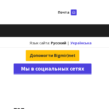
Почта
Искать
Язык сайта:
Русский
|
Українська
Допомогти Bigmir)net
Мы в социальных сетях