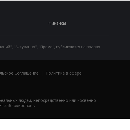
Финансы
аний", "Актуально", "Промо", публикуются на правах
льское Соглашение
|
Политика в сфере
реальных людей, непосредственно или косвенно
ут заблокированы.