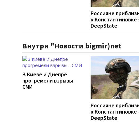
Россияне приблиз
к Константиновке 
DeepState
Внутри "Новости bigmir)net
В Киеве и Днепре
прогремели взрывы -
СМИ
Россияне приблиз
к Константиновке 
DeepState