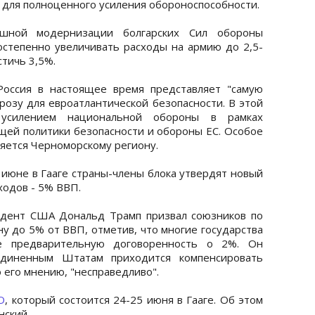
о для полноценного усиления обороноспособности.
ешной модернизации болгарских Сил обороны
степенно увеличивать расходы на армию до 2,5-
стичь 3,5%.
Россия в настоящее время представляет "самую
розу для евроатлантической безопасности. В этой
 усилением национальной обороны в рамках
щей политики безопасности и обороны ЕС. Особое
ляется Черноморскому региону.
 июне в Гааге страны-члены блока утвердят новый
ходов - 5% ВВП.
идент США Дональд Трамп призвал союзников по
у до 5% от ВВП, отметив, что многие государства
 предварительную договоренность о 2%. Он
оединенным Штатам приходится компенсировать
 его мнению, "несправедливо".
О
, который состоится 24-25 июня в Гааге. Об этом
нский.