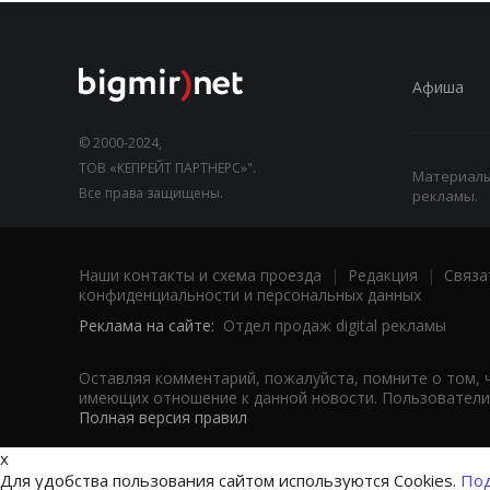
Афиша
© 2000-2024,
ТОВ «КЕПРЕЙТ ПАРТНЕРС»".
Материалы,
Все права защищены.
рекламы.
Наши контакты и схема проезда
|
Редакция
|
Связа
конфиденциальности и персональных данных
Реклама на сайте:
Отдел продаж digital рекламы
Оставляя комментарий, пожалуйста, помните о том, 
имеющих отношение к данной новости. Пользователи,
Полная версия правил
x
Для удобства пользования сайтом используются Cookies.
Под