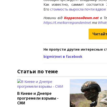
Как известно, саммит состоитс
Его
стоимость выросла почти вдвое
Новини від
Корреспондент.net
в T
https://t.me/korrespondentnet
та
What
Читайт
Не пропусти другие интересные с
bigmir)net в facebook
Статьи по теме
В Киеве и Днепре
прогремели взрывы -
СМИ