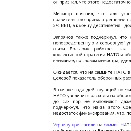
он признал, что этого недостаточн
Министр пояснил, что для усп
правительство приняло решение по
3% ВВП, а к концу десятилетия - до
Запрянов также подчеркнул, что 
непосредственную и серьезную" уг
связи Болгария работает над
коллективной стратегии НАТО и об
внимание, по словам министра, уде
Ожидается, что на саммите НАТО в
целевой показатель оборонных рас
В начале года действующий през
НАТО увеличить расходы на оборон
до сих пор не выполняют даже
подчеркнул, что из-за этого С
недостаток финансирования, что, по
Украину пригласили на саммит НАТ
сообщил президент Владимир Зеле