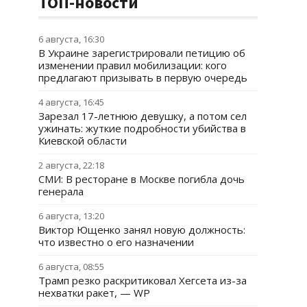
ТОП-новости
6 августа, 16:30
В Украине зарегистрировали петицию об
изменении правил мобилизации: кого
предлагают призывать в первую очередь
4 августа, 16:45
Зарезал 17-летнюю девушку, а потом сел
ужинать: жуткие подробности убийства в
Киевской области
2 августа, 22:18
СМИ: В ресторане в Москве погибла дочь
генерала
6 августа, 13:20
Виктор Ющенко занял новую должность:
что известно о его назначении
6 августа, 08:55
Трамп резко раскритиковал Хегсета из-за
нехватки ракет, — WP