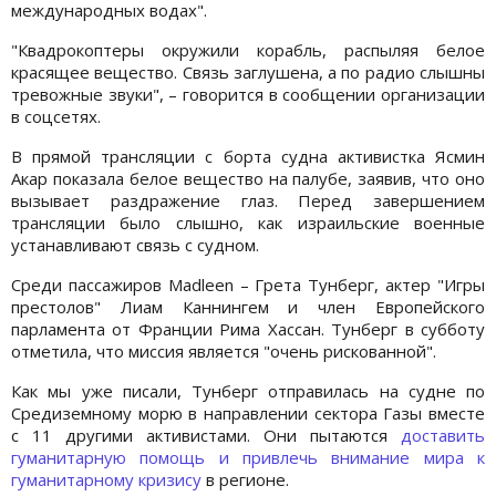
международных водах".
"Квадрокоптеры окружили корабль, распыляя белое
красящее вещество. Связь заглушена, а по радио слышны
тревожные звуки", – говорится в сообщении организации
в соцсетях.
В прямой трансляции с борта судна активистка Ясмин
Акар показала белое вещество на палубе, заявив, что оно
вызывает раздражение глаз. Перед завершением
трансляции было слышно, как израильские военные
устанавливают связь с судном.
Среди пассажиров Madleen – Грета Тунберг, актер "Игры
престолов" Лиам Каннингем и член Европейского
парламента от Франции Рима Хассан. Тунберг в субботу
отметила, что миссия является "очень рискованной".
Как мы уже писали, Тунберг отправилась на судне по
Средиземному морю в направлении сектора Газы вместе
с 11 другими активистами. Они пытаются
доставить
гуманитарную помощь и привлечь внимание мира к
гуманитарному кризису
в регионе.