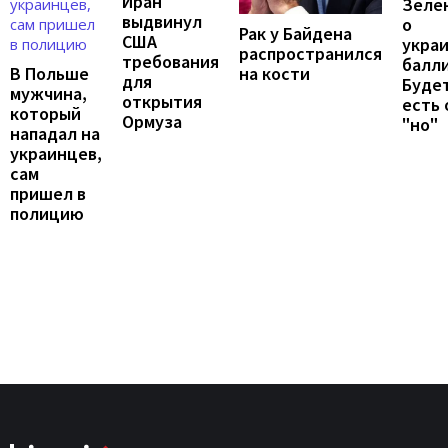
Иран
Зеле
выдвинул
о
Рак у Байдена
США
укра
распространился
требования
балли
В Польше
на кости
для
Будет
мужчина,
открытия
есть
который
Ормуза
"но"
нападал на
украинцев,
сам
пришел в
полицию