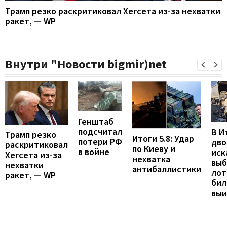
Трамп резко раскритиковал Хегсета из-за нехватки
ракет, — WP
Внутри "Новости bigmir)net
Генштаб
подсчитал
В И
Трамп резко
Итоги 5.8: Удар
потери РФ
дво
раскритиковал
по Киеву и
в войне
иск
Хегсета из-за
нехватка
вы
нехватки
антибаллистики
лот
ракет, — WP
бил
вы