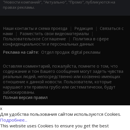
"Новости компаний", "Актуально", "Промо", публикуются на
правах рекламы.
Наши контакты и схема проезда
|
Редакция
|
Связаться с
нами
|
Разместить свои видеоматериалы
|
Пользовательское Соглашение
|
Политика в сфере
конфиденциальности и персональных данных
Реклама на сайте:
Отдел продаж digital рекламы
Оставляя комментарий, пожалуйста, помните о том, что
содержание и тон Вашего сообщения могут задеть чувства
реальных людей, непосредственно или косвенно имеющих
отношение к данной новости. Пользователи, которые
нарушают эти правила грубо или систематически, будут
заблокированы.
Полная версия правил
x
Для удобства пользования сайтом используются Cookies.
Подробнее...
This website uses Cookies to ensure you get the best