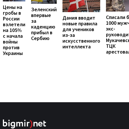
Цены на
Зеленский
гробы в
впервые
Списали 
Дания вводит
России
за
1000 муж
новые правила
взлетели
каденцию
экс-
для учеников
на 105%
прибыл в
руководи
из-за
с начала
Сербию
Мукачевс
искусственного
войны
ТЦК
интеллекта
против
арестова
Украины