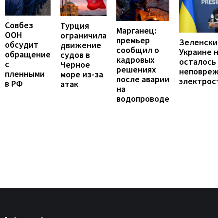
Совбез
Турция
Марганец:
ООН
ограничила
премьер
Зеленски
обсудит
движение
сообщил о
Украине 
обращение
судов в
кадровых
осталось
с
Черное
решениях
неповре
пленными
море из-за
после аварии
электрос
в РФ
атак
на
водопроводе