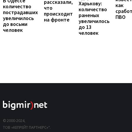
В Одессе
рассказали,
Харькову:
как
количество
что
количество
срабо
пострадавших
происходит
раненых
ПВО
увеличилось
на фронте
увеличилось
до восьми
до 13
человек
человек
© 2000-2024,
ТОВ «КЕПРЕЙТ ПАРТНЕРС»".