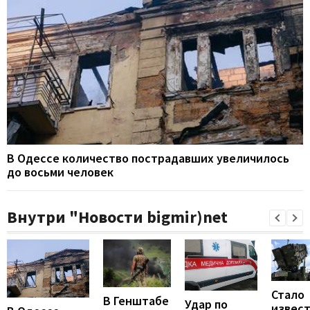
В Одессе количество пострадавших увеличилось
до восьми человек
Внутри "Новости bigmir)net
Стало
В Генштабе
Удар по
извест