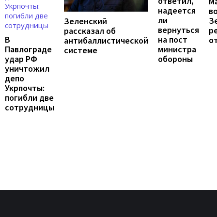
ответил,
М
надеется
в
ли
З
Зеленский
вернуться
р
рассказал об
на пост
В
о
антибаллистической
министра
Павлограде
системе
обороны
удар РФ
уничтожил
депо
Укрпочты:
погибли две
сотрудницы