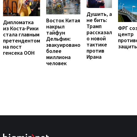
Душить, а
не бить:
Восток Китая
Дипломатка
Трамп
накрыл
ФРГ со
из Коста-Рики
рассказал
тайфун
центр
стала главным
о новой
Дельфин:
против
претендентом
тактике
эвакуировано
защит
на пост
против
более
генсека ООН
Ирана
миллиона
человек