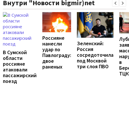
Внутри "Новости bigmir)net
Россияне
Луб
Зеленский:
нанесли
зая
Россия
удар по
мас
В Сумской
сосредоточила
Павлограду:
нар
области
под Москвой
двое
в
россияне
три слоя ПВО
раненых
Бер
атаковали
ТЦК
пассажирский
поезд