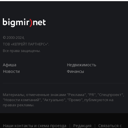
© 2000-2024,
ТОВ «КЕПРЕЙТ ПАРТНЕРС»".
Все права защищены.
Афиша
Недвижимость
Новости
Финансы
Материалы, отмеченные знаками "Реклама", "PR", "Спецпроект",
"Новости компаний", "Актуально", "Промо", публикуются на
правах рекламы.
Наши контакты и схема проезда
|
Редакция
|
Связаться с