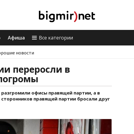
о
Афиша
Все категории
орошие новости
ии переросли в
 погромы
 разгромили офисы правящей партии, а в
 сторонников правящей партии бросали друг