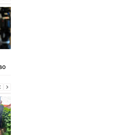
Лубинец заявил о
В Броварах девочку
массовых нарушениях в
ударило током на
ПВО
Береговском ТЦК
крыше поезда