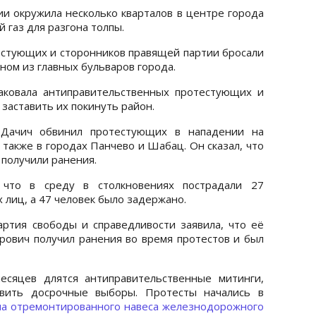
и окружила несколько кварталов в центре города
 газ для разгона толпы.
тестующих и сторонников правящей партии бросали
ном из главных бульваров города.
аковала антиправительственных протестующих и
заставить их покинуть район.
Дачич обвинил протестующих в нападении на
 также в городах Панчево и Шабац. Он сказал, что
получили ранения.
 что в среду в столкновениях пострадали 27
 лиц, а 47 человек было задержано.
ртия свободы и справедливости заявила, что её
ович получил ранения во время протестов и был
есяцев длятся антиправительственные митинги,
явить досрочные выборы. Протесты начались в
ла отремонтированного навеса железнодорожного