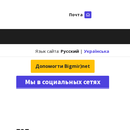
Почта
Искать
Язык сайта:
Русский
|
Українська
Допомогти Bigmir)net
Мы в социальных сетях