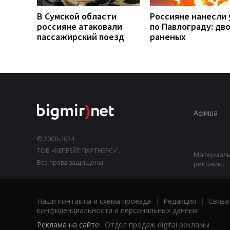
В Сумской области
Россияне нанесли 
россияне атаковали
по Павлограду: дв
пассажирский поезд
раненых
Афиша
© 2000-2024,
ТОВ «КЕПРЕЙТ ПАРТНЕРС»".
Материалы,
Все права защищены.
рекламы.
Наши контакты и схема проезда
|
Редакция
|
Связа
конфиденциальности и персональных данных
Реклама на сайте:
Отдел продаж digital рекламы