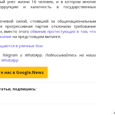
ый унес жизни 16 человек, и в котором многие
коррупцию и халатность в государственных
лючевой силой, стоявшей за общенациональным
я прогрессивная партия отклонили требование
и, вместо этого
обвинив протестующих в том, что
асилие
на предстоящем митинге.
ащаются в уличные бои
 Telegram и WhatsApp. Подписывайтесь на наши
и
WhatsApp
е нас в Google.News
татьи, подпишись: