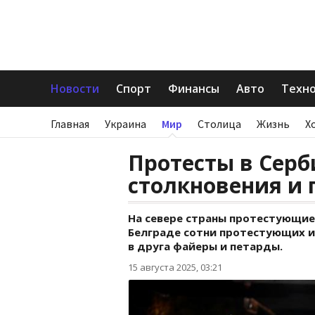
Новости
Спорт
Финансы
Авто
Техн
Главная
Украина
Мир
Столица
Жизнь
Х
Протесты в Серб
столкновения и
На севере страны протестующие
Белграде сотни протестующих и
в друга файеры и петарды.
15 августа 2025, 03:21