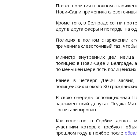
Позже полиция в полном снаряжени
Нови-Сад и применила слезоточивый
Кроме того, в Белграде сотни про
друг в друга фаеры и петарды на од
Полиция в полном снаряжении ат
применила слезоточивый газ, чтобы 
Министр внутренних дел Ивица 
полицию в Нови-Саде и Белграде, а
по меньшей мере пять полицейских 
Ранее в четверг Дачич заявил,
полицейских и около 80 гражданских
В свою очередь оппозиционная Па
парламентский депутат Педжа Митр
госпитализирован.
Как известно, в Сербии девять м
участники которых требуют объ
прошлом году в ноябре после
обва