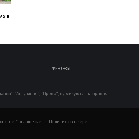
В Броварах девочку
В Болгарии заявили,
ях в
ударило током на
взорвался украинск
крыше поезда
дрон-приманка
Финансы
аний", "Актуально", "Промо", публикуются на правах
льское Соглашение
|
Политика в сфере