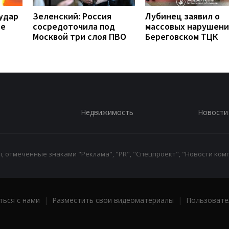
удар
Зеленский: Россия
Лубинец заявил о
ое
сосредоточила под
массовых нарушени
Москвой три слоя ПВО
Береговском ТЦК
Недвижимость
Новости
 отмеченные знаками "Реклама", "PR", "Спецпроект", "Новости комп
ться с нами
|
Разместить свои видеоматериалы
|
Пользовате