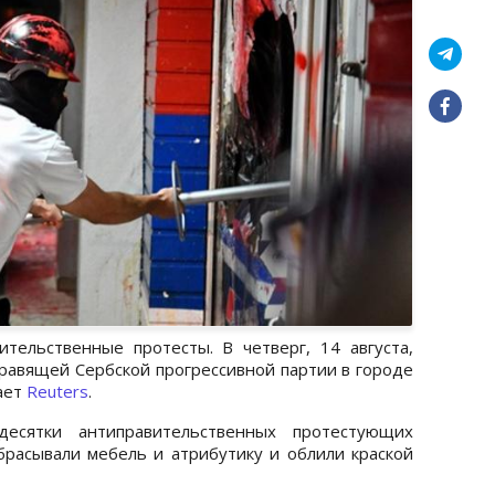
тельственные протесты. В четверг, 14 августа,
авящей Сербской прогрессивной партии в городе
ает
Reuters
.
есятки антиправительственных протестующих
брасывали мебель и атрибутику и облили краской