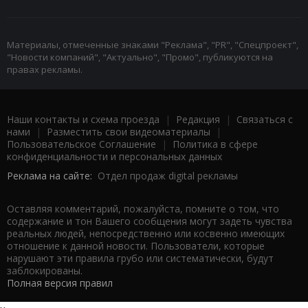
Материалы, отмеченные знаками "Реклама", "PR", "Спецпроект",
"Новости компаний", "Актуально", "Промо", публикуются на
правах рекламы.
Наши контакты и схема проезда
|
Редакция
|
Связаться с
нами
|
Разместить свои видеоматериалы
|
Пользовательское Соглашение
|
Политика в сфере
конфиденциальности и персональных данных
Реклама на сайте:
Отдел продаж digital рекламы
Оставляя комментарий, пожалуйста, помните о том, что
содержание и тон Вашего сообщения могут задеть чувства
реальных людей, непосредственно или косвенно имеющих
отношение к данной новости. Пользователи, которые
нарушают эти правила грубо или систематически, будут
заблокированы.
Полная версия правил