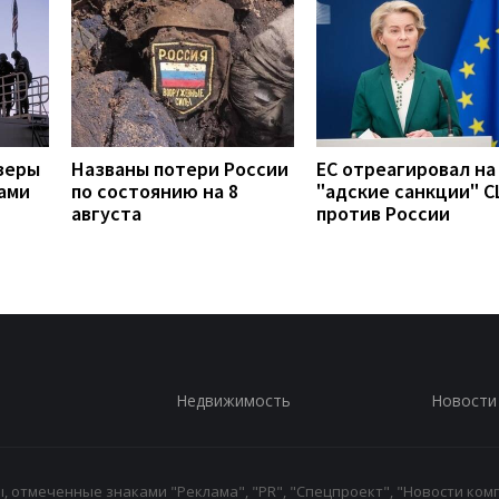
зеры
Названы потери России
ЕС отреагировал на
ами
по состоянию на 8
"адские санкции" 
августа
против России
Недвижимость
Новости
 отмеченные знаками "Реклама", "PR", "Спецпроект", "Новости комп