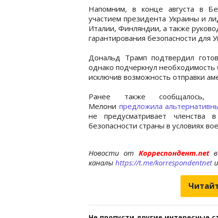
Напомним, в конце августа в 
участием президента Украины и ли
Италии, Финляндии, а также руков
гарантирования безопасности для У
Дональд Трамп подтвердил гото
однако подчеркнул необходимость 
исключив возможность отправки аме
Ранее также сообщалось, 
Мелони
предложила альтернативн
не предусматривает членства 
безопасности страны в условиях вое
Новости от
Корреспондент.net
в
каналы
https://t.me/korrespondentnet
Читайт
Не пропусти другие интересные с