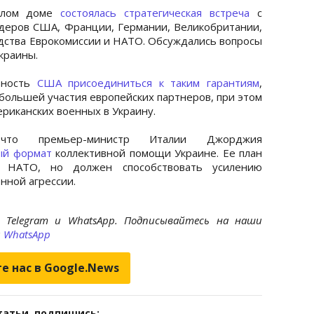
Белом доме
состоялась стратегическая встреча
с
деров США, Франции, Германии, Великобритании,
одства Еврокомиссии и НАТО. Обсуждались вопросы
краины.
вность
США присоединиться к таким гарантиям
,
большей участия европейских партнеров, при этом
риканских военных в Украину.
что премьер-министр Италии Джорджия
ый формат
коллективной помощи Украине. Ее план
в НАТО, но должен способствовать усилению
нной агрессии.
 Telegram и WhatsApp. Подписывайтесь на наши
и
WhatsApp
е нас в Google.News
татьи, подпишись: