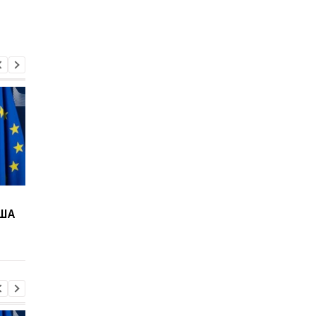
Итоги 07.08: "Адские"
В ГСЧС сообщили но
США
санкции и "парад"
детали атаки РФ на
дронов
Киевщину