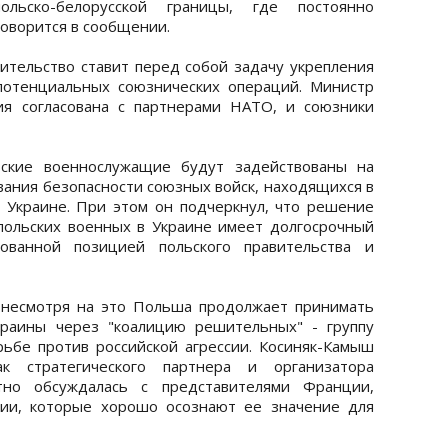
льско-белорусской границы, где постоянно
говорится в сообщении.
вительство ставит перед собой задачу укрепления
потенциальных союзнических операций. Министр
ия согласована с партнерами НАТО, и союзники
ьские военнослужащие будут задействованы на
ания безопасности союзных войск, находящихся в
 Украине. При этом он подчеркнул, что решение
польских военных в Украине имеет долгосрочный
рованной позицией польского правительства и
 несмотря на это Польша продолжает принимать
краины через "коалицию решительных" - группу
ьбе против российской агрессии. Косиняк-Камыш
 стратегического партнера и организатора
атно обсуждалась с представителями Франции,
нии, которые хорошо осознают ее значение для