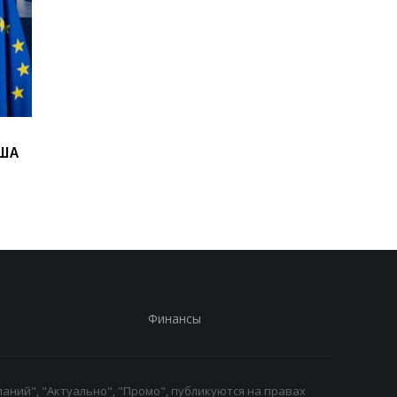
Итоги 07.08: "Адские"
В ГСЧС сообщили но
США
санкции и "парад"
детали атаки РФ на
дронов
Киевщину
Финансы
аний", "Актуально", "Промо", публикуются на правах