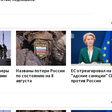
зеры
Названы потери России
ЕС отреагировал на
ами
по состоянию на 8
"адские санкции" 
августа
против России