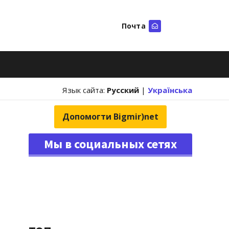
Почта
Искать
Язык сайта:
Русский
|
Українська
Допомогти Bigmir)net
Мы в социальных сетях