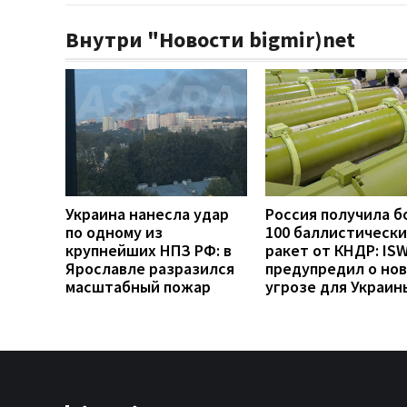
Внутри "Новости bigmir)net
Украина нанесла удар
Россия получила б
по одному из
100 баллистически
крупнейших НПЗ РФ: в
ракет от КНДР: IS
Ярославле разразился
предупредил о но
масштабный пожар
угрозе для Украин