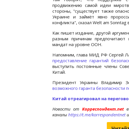
продвижению самой идеи миротво
стороны, "существует также опасн
Украине и займёт явно проросс
конфликта", сказал Welt am Sonntag
Как пишет издание, другой аргумен
разным причинам предпочитают 
мандат на уровне ООН.
Напомним, глава МИД РФ Сергей Ла
предоставление гарантий безопас
выступить постоянные члены Сов
Китай.
Президент Украины Владимир З
возможного гаранта безопасности п
Китай отреагировал на перегово
Новости от
Корреспондент.net
в
каналы
https://t.me/korrespondentnet
Читайт