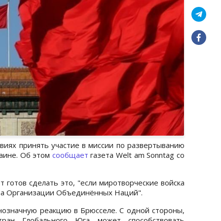
виях принять участие в миссии по развертыванию
раине. Об этом
сообщает
газета Welt am Sonntag со
 готов сделать это, "если миротворческие войска
та Организации Объединённых Наций".
нозначную реакцию в Брюсселе. С одной стороны,
тран Глобального Юга может способствовать