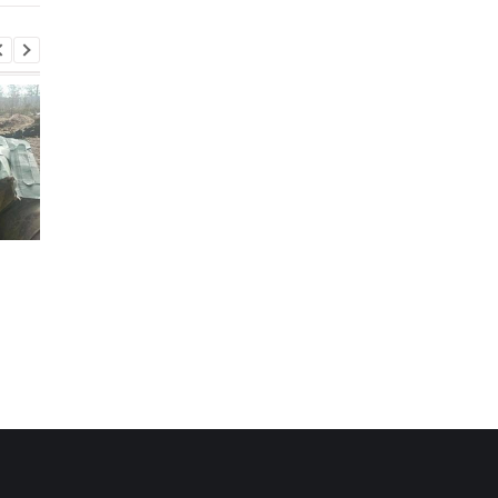
Итоги 5.8: Удар по Киеву
В Италии двое суток
и нехватка
искали выброшенны
антибаллистики
лотерейный билет с
выигрышем