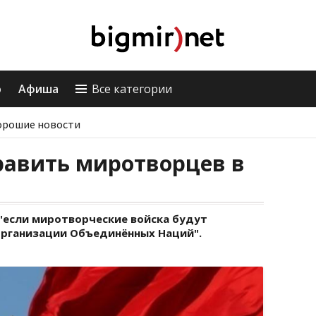
о
Афиша
Все категории
орошие новости
равить миротворцев в
 "если миротворческие войска будут
Организации Объединённых Наций".