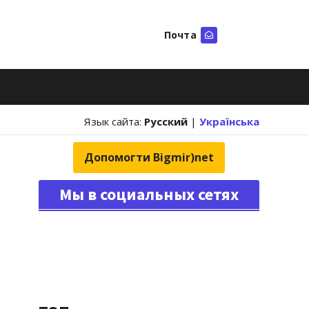
Почта
Искать
Язык сайта:
Русский
|
Українська
Допомогти Bigmir)net
Мы в социальных сетях