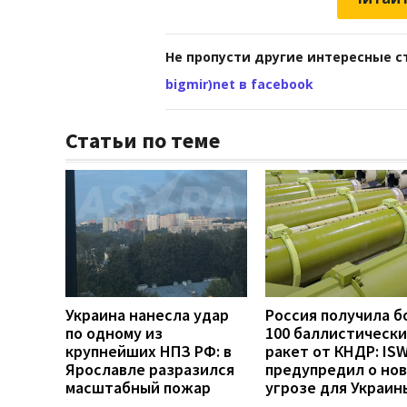
Не пропусти другие интересные с
bigmir)net в facebook
Статьи по теме
Украина нанесла удар
Россия получила б
по одному из
100 баллистически
крупнейших НПЗ РФ: в
ракет от КНДР: IS
Ярославле разразился
предупредил о но
масштабный пожар
угрозе для Украин