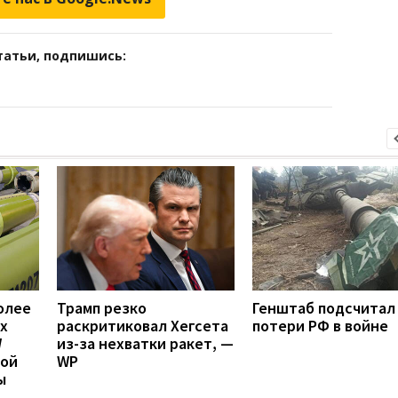
татьи, подпишись:
олее
Трамп резко
Генштаб подсчитал
х
раскритиковал Хегсета
потери РФ в войне
W
из-за нехватки ракет, —
вой
WP
ы