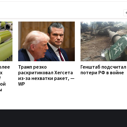
олее
Трамп резко
Генштаб подсчитал
х
раскритиковал Хегсета
потери РФ в войне
W
из-за нехватки ракет, —
вой
WP
ы