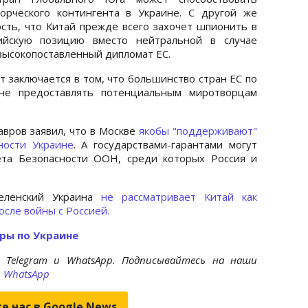
рческого контингента в Украине. С другой же
ость, что Китай прежде всего захочет шпионить в
ийскую позицию вместо нейтральной в случае
 высокопоставленный дипломат ЕС.
т заключается в том, что большинство стран ЕС по
не предоставлять потенциальным миротворцам
вров заявил, что в Москве
якобы "поддерживают"
ности Украине
. А государствами-гарантами могут
ета Безопасности ООН, среди которых Россия и
еленский Украина
не рассматривает Китай как
осле войны с Россией.
ры по Украине
 Telegram и WhatsApp. Подписывайтесь на наши
и
WhatsApp
е нас в Google.News