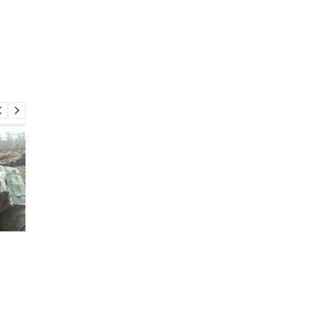
Итоги 5.8: Удар по Киеву
В Италии двое суток
и нехватка
искали выброшенны
антибаллистики
лотерейный билет с
выигрышем