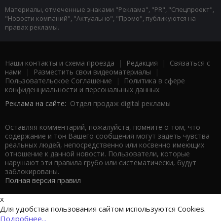
Материалы, отмеченные знаками "Реклама", "PR", "Спецпроект",
"Новости компаний", "Актуально", "Промо", публикуются на
правах рекламы.
Наши контакты и схема проезда
|
Редакция
|
Связаться с
нами
|
Разместить свои видеоматериалы
|
Пользовательское Соглашение
|
Политика в сфере
конфиденциальности и персональных данных
Реклама на сайте:
Отдел продаж digital рекламы
Оставляя комментарий, пожалуйста, помните о том, что
содержание и тон Вашего сообщения могут задеть чувства
реальных людей, непосредственно или косвенно имеющих
отношение к данной новости. Пользователи, которые
нарушают эти правила грубо или систематически, будут
заблокированы.
Полная версия правил
x
Для удобства пользования сайтом используются Cookies.
Подробнее...