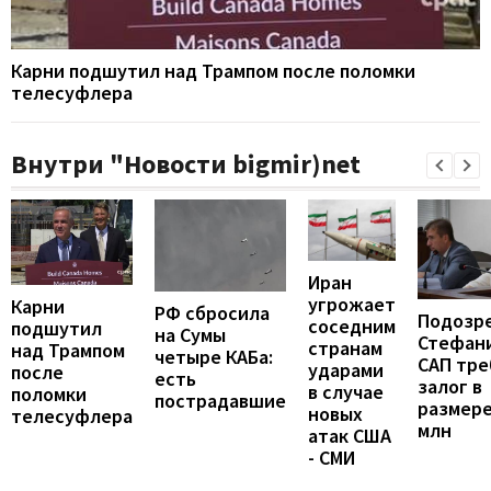
Карни подшутил над Трампом после поломки
телесуфлера
Внутри "Новости bigmir)net
Иран
угрожает
Карни
РФ сбросила
Подозр
соседним
подшутил
на Сумы
Стефан
странам
над Трампом
четыре КАБа:
САП тре
ударами
после
есть
залог в
в случае
поломки
пострадавшие
размере
новых
телесуфлера
млн
атак США
- СМИ