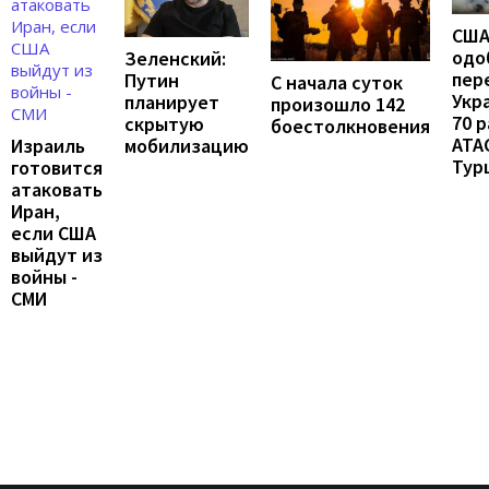
СШ
одо
Зеленский:
пер
Путин
С начала суток
Укр
планирует
произошло 142
70 
скрытую
боестолкновения
ATA
мобилизацию
Израиль
Тур
готовится
атаковать
Иран,
если США
выйдут из
войны -
СМИ