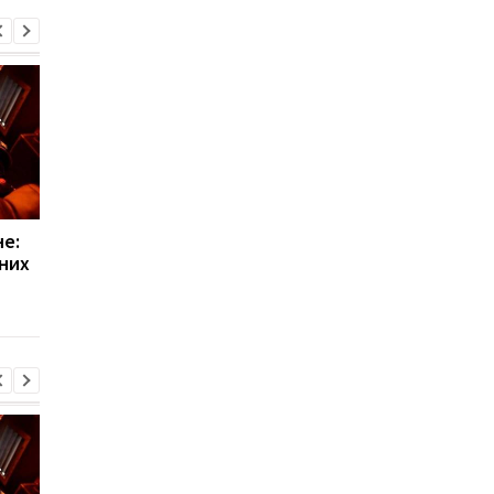
е:
РФ создала
РФ создала
них
"украинскую бригаду"
"украинскую бригад
из пленных - ISW
из пленных - ISW