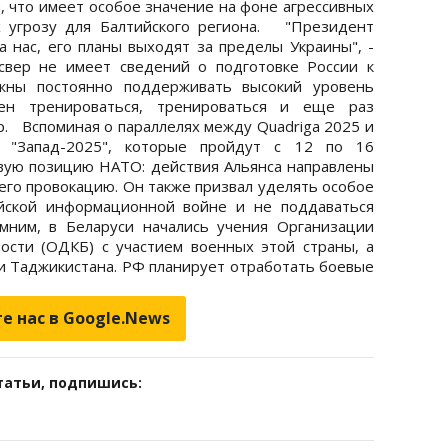
, что имеет особое значение на фоне агрессивных
х угрозу для Балтийского региона. "Президент
 нас, его планы выходят за пределы Украины", -
свер не имеет сведений о подготовке России к
жны постоянно поддерживать высокий уровень
н тренироваться, тренироваться и еще раз
р. Вспоминая о параллелях между Quadriga 2025 и
ми "Запад-2025", которые пройдут с 12 по 16
вую позицию НАТО: действия Альянса направлены
 его провокацию. Он также призвал уделять особое
йской информационной войне и не поддаваться
ним, в Беларуси начались учения Организации
ости (ОДКБ) с участием военных этой страны, а
 и Таджикистана. РФ планирует отработать боевые
е нас в Google.News
татьи, подпишись: