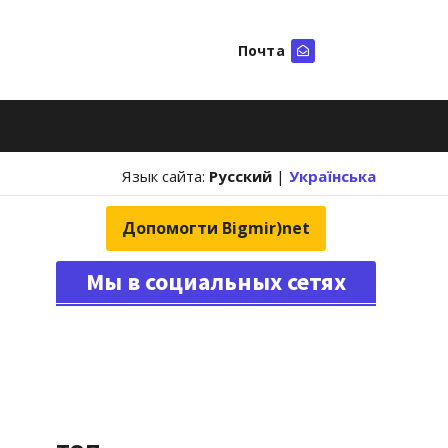
Почта
Искать
Язык сайта:
Русский
|
Українська
Допомогти Bigmir)net
Мы в социальных сетях