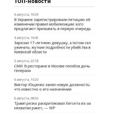
ТОП-новости
6 августа, 16:30
В Украине зарегистрировали петицию об
изменении правил мобилизации: кого
предлагают призывать в первую очередь
4 августа, 16:45
Зарезал 17-летнюю девушку, а потом сел
ужинать: жуткие подробности убийства в
Киевской области
2 августа, 22:18
СМИ: В ресторане в Москве погибла дочь
генерала
6 августа, 13:20
Виктор Ющенко занял новую должность:
что известно о его назначении
6 августа, 08:55
Трамп резко раскритиковал Хегсета из-за
нехватки ракет, — WP