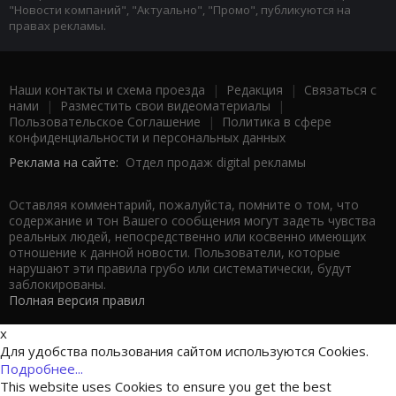
"Новости компаний", "Актуально", "Промо", публикуются на
правах рекламы.
Наши контакты и схема проезда
|
Редакция
|
Связаться с
нами
|
Разместить свои видеоматериалы
|
Пользовательское Соглашение
|
Политика в сфере
конфиденциальности и персональных данных
Реклама на сайте:
Отдел продаж digital рекламы
Оставляя комментарий, пожалуйста, помните о том, что
содержание и тон Вашего сообщения могут задеть чувства
реальных людей, непосредственно или косвенно имеющих
отношение к данной новости. Пользователи, которые
нарушают эти правила грубо или систематически, будут
заблокированы.
Полная версия правил
x
Для удобства пользования сайтом используются Cookies.
Подробнее...
This website uses Cookies to ensure you get the best