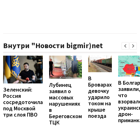
Внутри "Новости bigmir)net
В
В Болга
Броварах
Лубинец
заявили
Зеленский:
девочку
заявил о
что
Россия
ударило
массовых
взорвал
сосредоточила
током на
нарушениях
украинс
под Москвой
крыше
в
дрон-
три слоя ПВО
поезда
Береговском
приманк
ТЦК