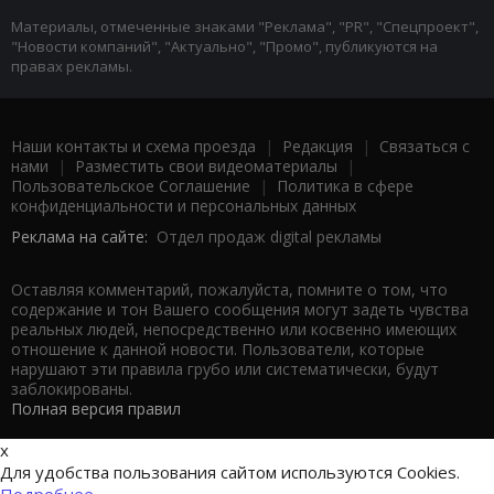
Материалы, отмеченные знаками "Реклама", "PR", "Спецпроект",
"Новости компаний", "Актуально", "Промо", публикуются на
правах рекламы.
Наши контакты и схема проезда
|
Редакция
|
Связаться с
нами
|
Разместить свои видеоматериалы
|
Пользовательское Соглашение
|
Политика в сфере
конфиденциальности и персональных данных
Реклама на сайте:
Отдел продаж digital рекламы
Оставляя комментарий, пожалуйста, помните о том, что
содержание и тон Вашего сообщения могут задеть чувства
реальных людей, непосредственно или косвенно имеющих
отношение к данной новости. Пользователи, которые
нарушают эти правила грубо или систематически, будут
заблокированы.
Полная версия правил
x
Для удобства пользования сайтом используются Cookies.