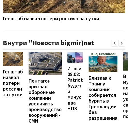
Генштаб назвал потери россиян за сутки
Внутри "Новости bigmir)net
Итоги
Генштаб
08.08:
В
назвал
Близкая к
Patriot
Пентагон
м
потери
Трампу
будет
призвал
к
россиян
компания
и
оборонные
н
за сутки
собирается
минус
компании
у
бурить в
два
увеличить
с
Гренландии
НПЗ
производство
п
без
вооружений -
п
разрешения
СМИ