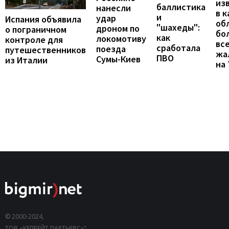
из
баллистика
нанесли
в к
и
удар
Испания объявила
об
"шахеды":
дроном по
о пограничном
бо
как
локомотиву
контроле для
вс
сработала
поезда
путешественников
жа
ПВО
Сумы-Киев
из Италии
на
© 2000-2024,
ТОВ «КЕПРЕЙТ ПАРТНЕРС»".