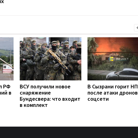
ых
л РФ
ВСУ получили новое
В Сызрани горит Н
вий в
снаряжение
после атаки дронов
Бундесвера: что входит
соцсети
в комплект