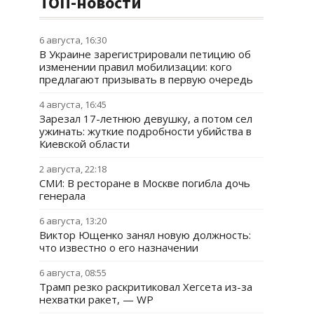
ТОП-новости
6 августа, 16:30
В Украине зарегистрировали петицию об
изменении правил мобилизации: кого
предлагают призывать в первую очередь
4 августа, 16:45
Зарезал 17-летнюю девушку, а потом сел
ужинать: жуткие подробности убийства в
Киевской области
2 августа, 22:18
СМИ: В ресторане в Москве погибла дочь
генерала
6 августа, 13:20
Виктор Ющенко занял новую должность:
что известно о его назначении
6 августа, 08:55
Трамп резко раскритиковал Хегсета из-за
нехватки ракет, — WP