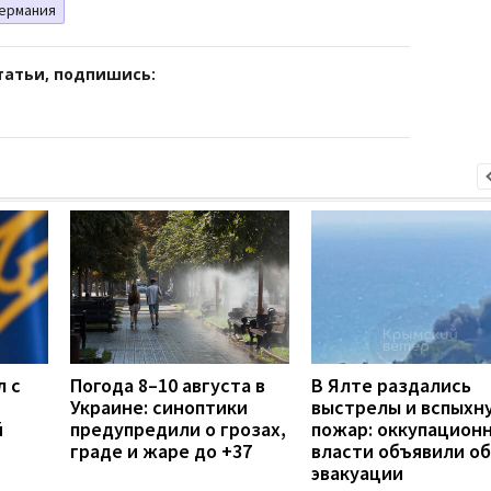
ермания
татьи, подпишись:
л с
Погода 8–10 августа в
В Ялте раздались
Украине: синоптики
выстрелы и вспыхн
й
предупредили о грозах,
пожар: оккупацион
граде и жаре до +37
власти объявили об
эвакуации