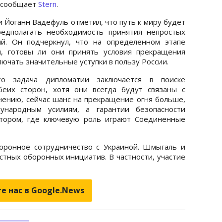
 сообщает
Stern
.
 Йоганн Вадефуль отметил, что путь к миру будет
едполагать необходимость принятия непростых
й. Он подчеркнул, что на определенном этапе
я, готовы ли они принять условия прекращения
лючать значительные уступки в пользу России.
то задача дипломатии заключается в поиске
беих сторон, хотя они всегда будут связаны с
нению, сейчас шанс на прекращение огня больше,
дународным усилиям, а гарантии безопасности
тором, где ключевую роль играют Соединенные
ронное сотрудничество с Украиной. Шмыгаль и
стных оборонных инициатив. В частности, участие
е нас в Google.News