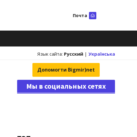
Почта
Искать
Язык сайта:
Русский
|
Українська
Допомогти Bigmir)net
Мы в социальных сетях