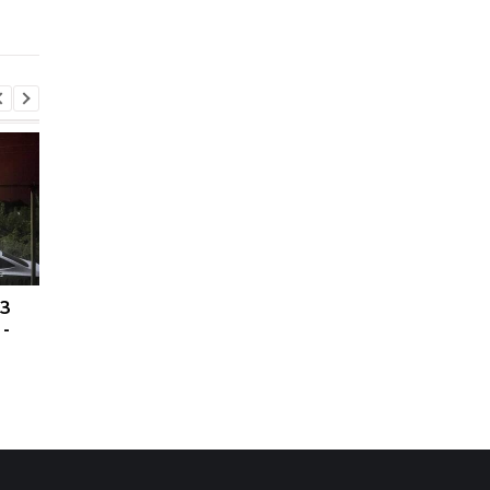
ПЗ
Украина хочет бить по
США подозревают РФ
 -
пусковым РФ через
причастности к
Starlink, Маск против -
инциденту с дроном
СМИ
Лейпциге - WSJ