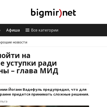
о
Афиша
Все категории
орошие новости
пойти на
е уступки ради
ны – глава МИД
нии Йоганн Вадефуль предупредил, что для
краине придется принимать сложные решения.
Ольга