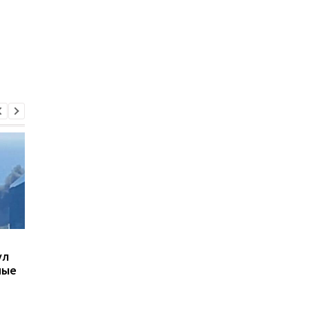
В Киеве увеличилось
В ГСЧС сообщили но
ул
число погибших в
детали атаки РФ на
ные
результате обстрела 5
Киевщину
августа