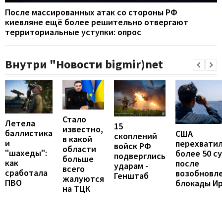
После массированных атак со стороны РФ
киевляне ещё более решительно отвергают
территориальные уступки: опрос
Внутри "Новости bigmir)net
Стало
Летела
15
известно,
баллистика
США
скоплений
в какой
и
перехвати
войск РФ
области
"шахеды":
более 50 с
подверглись
больше
как
после
ударам -
всего
сработала
возобновл
Генштаб
жалуются
ПВО
блокады И
на ТЦК