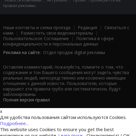
"Новости компаний", "Актуально", "Промо", публикуются на
правах рекламы.
Наши контакты и схема проезда
|
Редакция
|
Связаться с
нами
|
Разместить свои видеоматериалы
|
Пользовательское Соглашение
|
Политика в сфере
конфиденциальности и персональных данных
Реклама на сайте:
Отдел продаж digital рекламы
Оставляя комментарий, пожалуйста, помните о том, что
содержание и тон Вашего сообщения могут задеть чувства
реальных людей, непосредственно или косвенно имеющих
отношение к данной новости. Пользователи, которые
нарушают эти правила грубо или систематически, будут
заблокированы.
Полная версия правил
x
Для удобства пользования сайтом используются Cookies.
Подробнее...
This website uses Cookies to ensure you get the best
experience on our website.
Learn more...
Ознакомлен(а) / OK