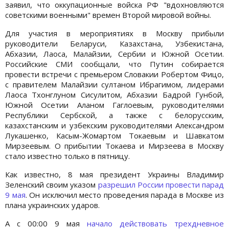
заявил, что оккупационные войска РФ "вдохновляются
советскими военными" времен Второй мировой войны.
Для участия в мероприятиях в Москву прибыли
руководители Беларуси, Казахстана, Узбекистана,
Абхазии, Лаоса, Малайзии, Сербии и Южной Осетии.
Российские СМИ сообщали, что Путин собирается
провести встречи с премьером Словакии Робертом Фицо,
с правителем Малайзии султаном Ибрагимом, лидерами
Лаоса Тхонглуном Сисулитом, Абхазии Бадрой Гунбой,
Южной Осетии Аланом Гаглоевым, руководителями
Республики Сербской, а также с белорусским,
казахстанским и узбекским руководителями Александром
Лукашенко, Касым-Жомартом Токаевым и Шавкатом
Мирзеевым. О прибытии Токаева и Мирзеева в Москву
стало известно только в пятницу.
Как известно, 8 мая президент Украины Владимир
Зеленский своим указом
разрешил России провести парад
9 мая
. Он исключил место проведения парада в Москве из
плана украинских ударов.
А с 00:00 9 мая
начало действовать трехдневное