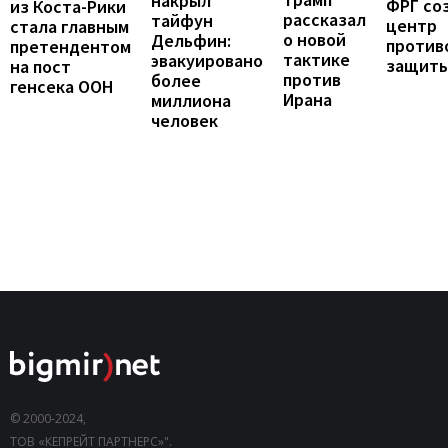
накрыл
ФРГ со
из Коста-Рики
рассказал
тайфун
центр
стала главным
о новой
Дельфин:
против
претендентом
тактике
эвакуировано
защит
на пост
против
более
генсека ООН
Ирана
миллиона
человек
© 2000-2024,
ТОВ «КЕПРЕЙТ ПАРТНЕРС»".