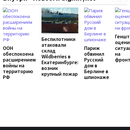
Геншт
Беспилотники
оцени
атаковали
ООН
Париж
ситуа
склад
обеспокоена
обвинил
на
Wildberries в
расширением
Русский
фрон
Екатеринбурге:
войны на
дом в
возник
территорию
Берлине в
крупный пожар
РФ
шпионаже