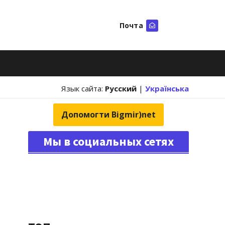
Почта
Искать
Язык сайта:
Русский
|
Українська
Допомогти Bigmir)net
Мы в социальных сетях