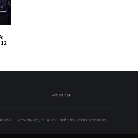
Сибига рассказал о
Виктор Ющенко зан
А:
встрече с главой МИД
новую должность: ч
 12
Азербайджана
известно о его
назначении
Финансы
аний", "Актуально", "Промо", публикуются на правах