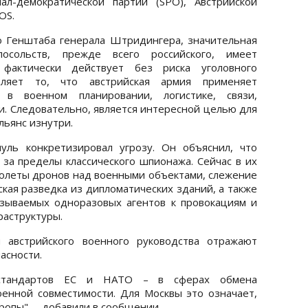
л-демократической партии (SPÖ), Австрийской
OS.
о Генштаба генерала Штридингера, значительная
осольств, прежде всего российского, имеет
фактически действует без риска уголовного
бляет то, что австрийская армия применяет
 военном планировании, логистике, связи,
и. Следовательно, является интересной целью для
Альянс изнутри.
ль конкретизировал угрозу. Он объяснил, что
за пределы классического шпионажа. Сейчас в их
олеты дронов над военными объектами, слежение
кая разведка из дипломатических зданий, а также
азываемых одноразовых агентов к провокациям и
раструктуры.
 австрийского военного руководства отражают
асности.
 стандартов ЕС и НАТО – в сферах обмена
енной совместимости. Для Москвы это означает,
ропы", – добавили в сообщении.