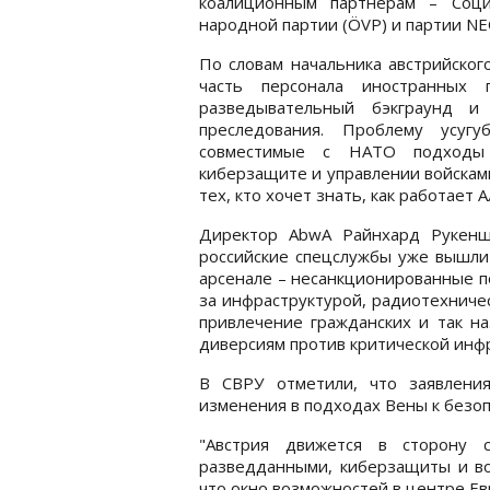
коалиционным партнерам – Социа
народной партии (ÖVP) и партии NE
По словам начальника австрийског
часть персонала иностранных п
разведывательный бэкграунд и 
преследования. Проблему усугу
совместимые с НАТО подходы в
киберзащите и управлении войскам
тех, кто хочет знать, как работает 
Директор AbwA Райнхард Рукеншу
российские спецслужбы уже вышли 
арсенале – несанкционированные п
за инфраструктурой, радиотехничес
привлечение гражданских и так н
диверсиям против критической инф
В СВРУ отметили, что заявления
изменения в подходах Вены к безоп
"Австрия движется в сторону
разведданными, киберзащиты и во
что окно возможностей в центре Ев