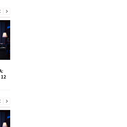
Сибига рассказал о
Виктор Ющенко зан
А:
встрече с главой МИД
новую должность: ч
 12
Азербайджана
известно о его
назначении