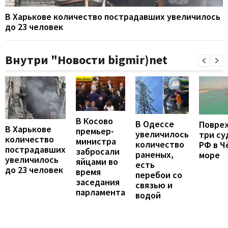
В Харькове количество пострадавших увеличилось
до 23 человек
Внутри "Новости bigmir)net
В Косово
В Одессе
Повре
В Харькове
премьер-
увеличилось
три су
количество
министра
количество
РФ в Ч
пострадавших
забросали
раненых,
море
увеличилось
яйцами во
есть
до 23 человек
время
перебои со
заседания
связью и
парламента
водой