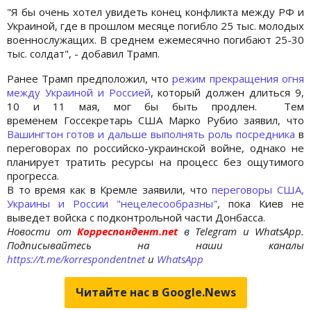
"Я бы очень хотел увидеть конец конфликта между РФ и
Украиной, где в прошлом месяце погибло 25 тыс. молодых
военнослужащих. В среднем ежемесячно погибают 25-30
тыс. солдат", - добавил Трамп.
Ранее Трамп предположил, что
режим прекращения огня
между Украиной и Россией
, который должен длиться 9,
10 и 11 мая, мог бы быть продлен. Тем
временем Госсекретарь США Марко Рубио заявил, что
Вашингтон готов и дальше выполнять роль посредника
в
переговорах по российско-украинской войне, однако не
планирует тратить ресурсы на процесс без ощутимого
прогресса.
В то время как в Кремле заявили, что
переговоры США,
Украины и России "нецелесообразны"
, пока Киев не
выведет войска с подконтрольной части Донбасса.
Новости от
Корреспондент.net
в Telegram и WhatsApp.
Подписывайтесь на наши каналы
https://t.me/korrespondentnet
и
WhatsApp
Читайте нас в Google.News