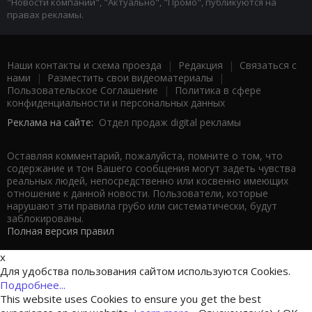
"Новости компаний", "Актуально", "Промо", публикуются на
правах рекламы.
Наши контакты и схема проезда
|
Редакция
|
Связаться с
нами
|
Разместить свои видеоматериалы
|
Пользовательское Соглашение
|
Политика в сфере
конфиденциальности и персональных данных
Реклама на сайте:
Отдел продаж digital рекламы
Оставляя комментарий, пожалуйста, помните о том, что
содержание и тон Вашего сообщения могут задеть чувства
реальных людей, непосредственно или косвенно имеющих
отношение к данной новости. Пользователи, которые
нарушают эти правила грубо или систематически, будут
заблокированы.
Полная версия правил
x
Для удобства пользования сайтом используются Cookies.
Подробнее...
This website uses Cookies to ensure you get the best