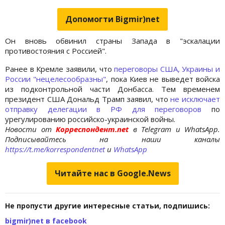
Допомогти Bigmir)net
Он вновь обвинил страны Запада в "эскалации
противостояния с Россией".
Ранее в Кремле заявили, что
переговоры США, Украины и
России "нецелесообразны"
, пока Киев не выведет войска
из подконтрольной части Донбасса. Тем временем
президент США Дональд Трамп заявил, что
не исключает
отправку делегации в РФ для переговоров
по
урегулированию российско-украинской войны.
Новости от
Корреспондент.net
в Telegram и WhatsApp.
Подписывайтесь на наши каналы
https://t.me/korrespondentnet
и
WhatsApp
Читайте нас в Google.News
Не пропусти другие интересные статьи, подпишись:
bigmir)net в facebook