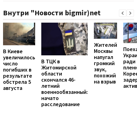
Внутри "Новости bigmir)net
Жителей
Поех
Москвы
В Киеве
Укра
напугал
увеличилось
В ТЦК в
ради
громкий
число
Житомирской
пленн
звук,
погибших в
области
Коре
похожий
результате
скончался 46-
заде
на взрыв
обстрела 5
летний
акти
августа
военнообязанный:
начато
расследование