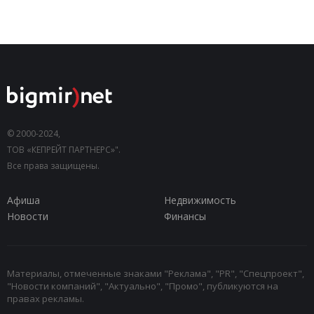
© 2000-2024,
ТОВ «КЕПРЕЙТ ПАРТНЕРС»".
Все права защищены.
Афиша
Недвижимость
Новости
Финансы
Материалы, отмеченные знаками "Реклама", "PR", "Спецпроект",
"Новости компаний", "Актуально", "Промо", публикуются на
правах рекламы.