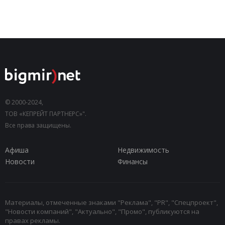
© 2000-2024,
ТОВ «КЕПРЕЙТ ПАРТНЕРС»".
Все права защищены.
Афиша
Недвижимость
Новости
Финансы
Материалы, отмеченные знаками "Реклама", "PR", "Спецпроект",
"Новости компаний", "Актуально", "Промо", публикуются на
правах рекламы.