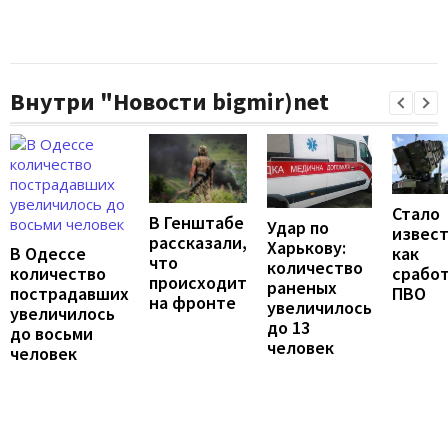
Внутри "Новости bigmir)net
Стало
В Генштабе
Удар по
извест
рассказали,
Харькову:
В Одессе
как
что
количество
количество
срабо
происходит
раненых
пострадавших
ПВО
на фронте
увеличилось
увеличилось
до 13
до восьми
человек
человек