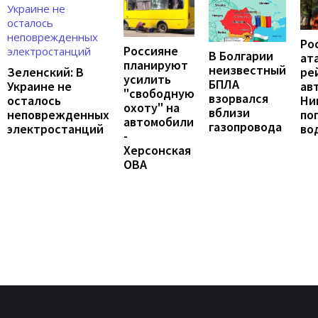
Ро
Россияне
В Болгарии
ат
планируют
неизвестный
ре
Зеленский: В
усилить
БПЛА
ав
Украине не
"свободную
взорвался
Ни
осталось
охоту" на
вблизи
по
неповрежденных
автомобили
газопровода
во
электростанций
-
Херсонская
ОВА