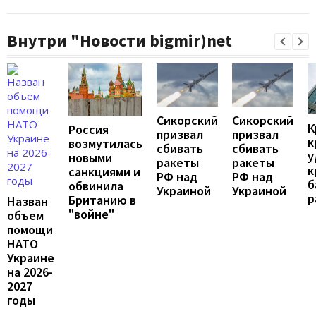
Внутри "Новости bigmir)net
Сикорский
Сикорский
К
Россия
призвал
призвал
к
возмутилась
сбивать
сбивать
у
новыми
ракеты
ракеты
к
санкциями и
РФ над
РФ над
б
обвинила
Украиной
Украиной
р
Британию в
Назван
"войне"
объем
помощи
НАТО
Украине
на 2026-
2027
годы