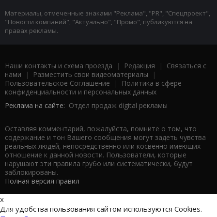
Материалы, отмеченные знаками "Реклама", "PR", "Спецпроект",
"Новости компаний", "Актуально", "Промо", публикуются на
правах рекламы.
Наши контакты и схема проезда
|
Редакция
|
Связаться с
нами
|
Разместить свои видеоматериалы
|
Пользовательское Соглашение
|
Политика в сфере
конфиденциальности и персональных данных
Реклама на сайте:
Отдел продаж digital рекламы
Оставляя комментарий, пожалуйста, помните о том, что
содержание и тон Вашего сообщения могут задеть чувства
реальных людей, непосредственно или косвенно имеющих
отношение к данной новости. Пользователи, которые
нарушают эти правила грубо или систематически, будут
заблокированы.
Полная версия правил
x
Для удобства пользования сайтом используются Cookies.