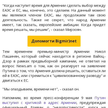
"Когда наступит время для Армении сделать выбор между
ЕАЭС и ЕС, мы, конечно, это сделаем. На данный момент
мы являемся членом ЕАЭС, мы продолжаем там свою
деятельность. Также не секрет, что народ Армении
имеет, так сказать, европейские амбиции. Когда придет
время решать, мы решим", - сказал Мирзоян.
Допомогти Bigmir)net
Тем временем премьер-министр Армении Никол
Пашинян, который сейчас находится в регионе Вайоц-
Дзор в рамках предвыборной кампании, не ответил на
вопрос News.am о том, как он реагирует на заявление
Путина о том, что Армения должна решить, оставаться ли
ей в ЕАЭС, или стремиться к "цивилизованному разводу" и
двигаться к ЕС.
"Мы опаздываем, времени нет", - сказал он.
Напомним, во время пресс-конференции 9 мая
Путин
выступил с критикой в адрес Армении
, предупреждая
официальный Ереван о "недопустимости" курса на