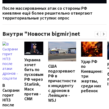
После массированных атак со стороны РФ
киевляне ещё более решительно отвергают
территориальные уступки: опрос
Внутри "Новости bigmir)net
Украина
Удар РФ
хочет
США
по
бить по
подозревают
Киевщине:
пусковым
РФ в
три
РФ через
причастности
жертвы,
Starlink,
В
к инциденту
среди них
Маск
Сызрани
с дроном в
ребенок
против -
горит
Лейпциге -
СМИ
НПЗ
WSJ
после