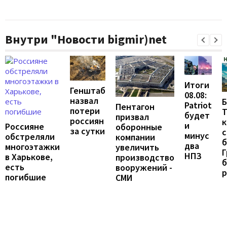
Внутри "Новости bigmir)net
Итоги
Генштаб
08.08:
назвал
Б
Patriot
Пентагон
потери
Т
будет
призвал
россиян
к
и
Россияне
оборонные
за сутки
с
минус
обстреляли
компании
б
два
многоэтажки
увеличить
Г
НПЗ
в Харькове,
производство
б
есть
вооружений -
погибшие
СМИ