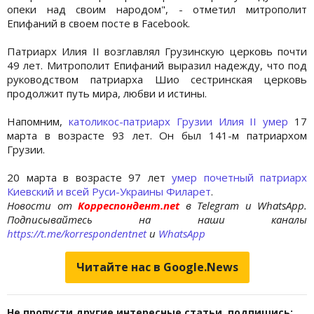
опеки над своим народом", - отметил митрополит
Епифаний в своем посте в Facebook.
Патриарх Илия II возглавлял Грузинскую церковь почти
49 лет. Митрополит Епифаний выразил надежду, что под
руководством патриарха Шио сестринская церковь
продолжит путь мира, любви и истины.
Напомним,
католикос-патриарх Грузии Илия II умер
17
марта в возрасте 93 лет. Он был 141-м патриархом
Грузии.
20 марта в возрасте 97 лет
умер почетный патриарх
Киевский и всей Руси-Украины Филарет
.
Новости от
Корреспондент.net
в Telegram и WhatsApp.
Подписывайтесь на наши каналы
https://t.me/korrespondentnet
и
WhatsApp
Читайте нас в Google.News
Не пропусти другие интересные статьи, подпишись: