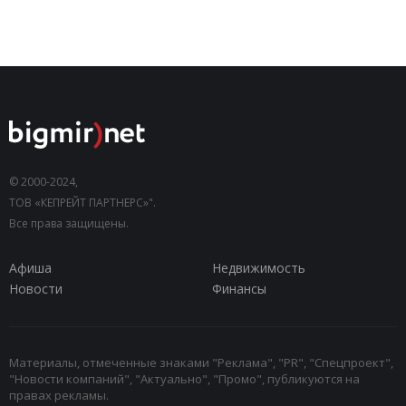
© 2000-2024,
ТОВ «КЕПРЕЙТ ПАРТНЕРС»".
Все права защищены.
Афиша
Недвижимость
Новости
Финансы
Материалы, отмеченные знаками "Реклама", "PR", "Спецпроект",
"Новости компаний", "Актуально", "Промо", публикуются на
правах рекламы.