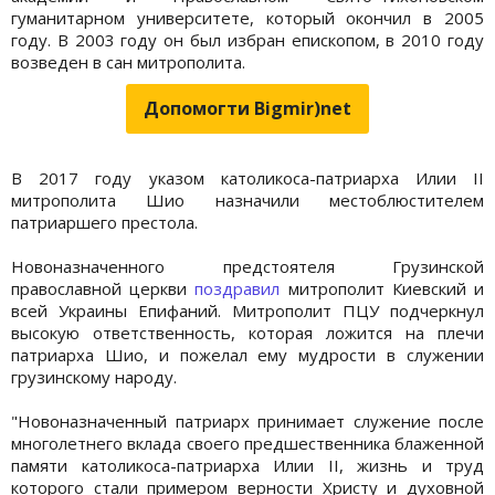
гуманитарном университете, который окончил в 2005
году. В 2003 году он был избран епископом, в 2010 году
возведен в сан митрополита.
Допомогти Bigmir)net
В 2017 году указом католикоса-патриарха Илии II
митрополита Шио назначили местоблюстителем
патриаршего престола.
Новоназначенного предстоятеля Грузинской
православной церкви
поздравил
митрополит Киевский и
всей Украины Епифаний. Митрополит ПЦУ подчеркнул
высокую ответственность, которая ложится на плечи
патриарха Шио, и пожелал ему мудрости в служении
грузинскому народу.
"Новоназначенный патриарх принимает служение после
многолетнего вклада своего предшественника блаженной
памяти католикоса-патриарха Илии II, жизнь и труд
которого стали примером верности Христу и духовной