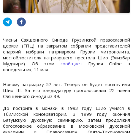
Члены Священного Синода Грузинской православной
церкви (ГПЦ) на закрытом собрании представителей
епархий избрали патриархом Грузии митрополита,
местоблюстителя патриаршего престола Шио (Элизбар
Муджири). Об этом
сообщает
Грузия Online в
понедельник, 11 мая.
Новому патриарху 57 лет. Теперь он будет носить имя
Шио III. За его кандидатуру проголосовали 22 члена
Священного синода из 39.
До пострига в монахи в 1993 году Шио учился в
Тбилисской консерватории. В 1999 году окончил
Батумскую духовную семинарию, затем продолжил
богословское образование в Московской духовной
академии и Православном Свято-Тихоновском