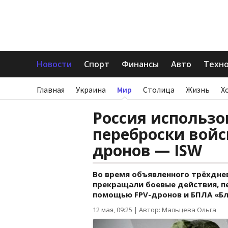
Новости
Спорт
Финансы
Авто
Техн
Главная
Украина
Мир
Столица
Жизнь
Х
Россия использ
переброски войс
дронов — ISW
Во время объявленного трёхднев
прекращали боевые действия, п
помощью FPV-дронов и БПЛА «Бл
12 мая, 09:25
|
Автор: Мальцева Ольга