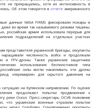
нте не прекращались, хотя их интенсивность в
илась. Об этом говорится в
отчете
американского
ковые данные NASA FIRMS фиксировали пожары и
 даже во время так называемого режима тишины.
х, российская армия использовала перерыв для
силения подразделений на отдельных участках
вам представителя украинской бригады, оккупанты
, наращивали численность войск и продолжали
ию и FPV-дроны. Также украинские защитники
личении использования беспилотников типа
 российские силы могли накапливать эти дроны
ериод «перемирия» для скрытого давления на
 ситуацию на Купянском направлении. По оценке
зделения продолжают попытки продвижения к
гу реки Оскол. Пресс-секретарь ОСУВ полковник
л, что украинские военные отразили попытки
янску через Голубовку. Одновременно оккупанты