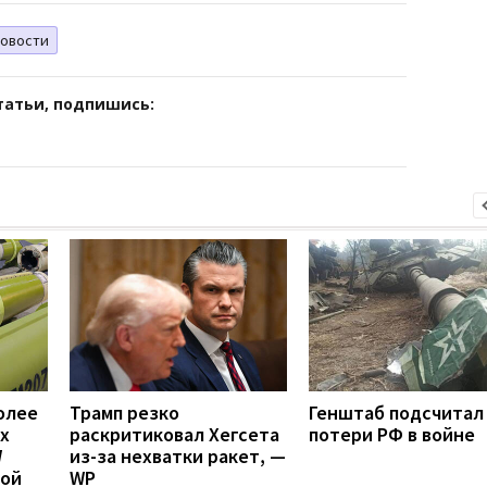
овости
татьи, подпишись:
олее
Трамп резко
Генштаб подсчитал
х
раскритиковал Хегсета
потери РФ в войне
W
из-за нехватки ракет, —
вой
WP