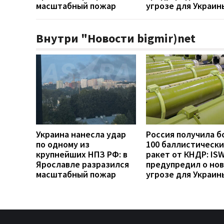
масштабный пожар
угрозе для Украин
Внутри "Новости bigmir)net
Украина нанесла удар
Россия получила б
по одному из
100 баллистически
крупнейших НПЗ РФ: в
ракет от КНДР: IS
Ярославле разразился
предупредил о но
масштабный пожар
угрозе для Украин