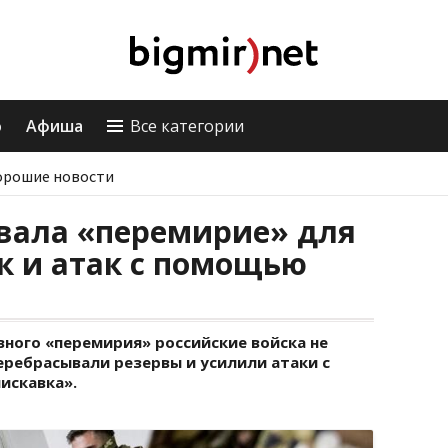
о
Афиша
Все категории
орошие новости
овала «перемирие» для
к и атак с помощью
ного «перемирия» российские войска не
еребрасывали резервы и усилили атаки с
искавка».