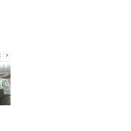
Итоги 5.8: Удар по Киеву
В Италии двое суток
и нехватка
искали выброшенны
антибаллистики
лотерейный билет с
выигрышем