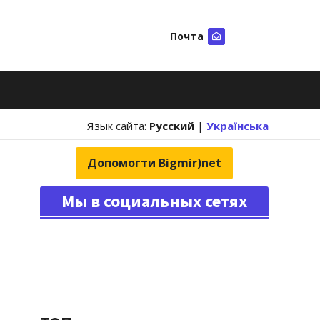
Почта
Искать
Язык сайта:
Русский
|
Українська
Допомогти Bigmir)net
Мы в социальных сетях