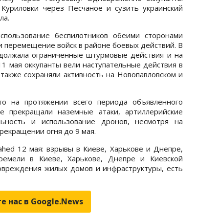
 Куриловки через Песчаное и сузить украинский
ла.
использование беспилотников обеими сторонами
и перемещение войск в районе боевых действий. В
одолжала ограниченные штурмовые действия и на
 11 мая оккупанты вели наступательные действия в
 также сохраняли активность на Новопавловском и
то на протяжении всего периода объявленного
не прекращали наземные атаки, артиллерийские
льность и использование дронов, несмотря на
рекращении огня до 9 мая.
hed 12 мая: взрывы в Киеве, Харькове и Днепре,
ремели в Киеве, Харькове, Днепре и Киевской
овреждения жилых домов и инфраструктуры, есть
е нас в Google.News