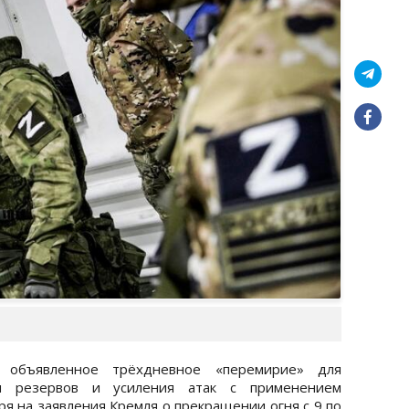
и объявленное трёхдневное «перемирие» для
ки резервов и усиления атак с применением
ря на заявления Кремля о прекращении огня с 9 по