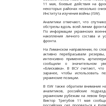
11 мая, боевые действия на фро
некоторых районах несколько сниз
Института изучения войны (ISW).
Аналитики отмечают, что спутни
обстрелы вдоль всей линии фронта
По информации украинских военны
накопления личного состава и у
фронта.
На Лиманском направлении, по сло
активно перебрасывали резервы
интенсивно применять артиллер
сообщили о значительном уве
«Блискавка». В ВСУ считают, что
заранее, чтобы использовать п
украинские позиции.
В ISW также обратили внимание на
аналитиков, российские подра
украинским рубежам на левом бере
Виктор Трегубов 11 мая сообщи
российских сил прорваться к Куп