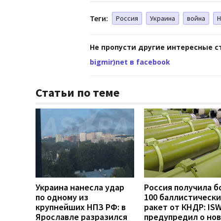
Теги:
Россия
Украина
война
Н
Не пропусти другие интересные с
bigmir)net в facebook
Статьи по теме
Украина нанесла удар
Россия получила б
по одному из
100 баллистически
крупнейших НПЗ РФ: в
ракет от КНДР: IS
Ярославле разразился
предупредил о но