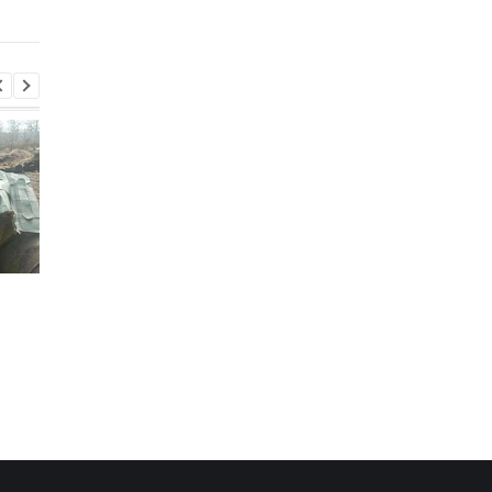
Итоги 5.8: Удар по Киеву
В Италии двое суток
и нехватка
искали выброшенны
антибаллистики
лотерейный билет с
выигрышем