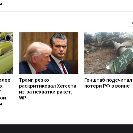
ы
олее
Трамп резко
Генштаб подсчитал
х
раскритиковал Хегсета
потери РФ в войне
W
из-за нехватки ракет, —
вой
WP
ы