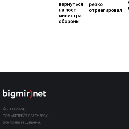
вернуться
резко
на пост
отреагировал
министра
обороны
© 2000-2024,
ТОВ «КЕПРЕЙТ ПАРТНЕРС»".
Все права защищены.