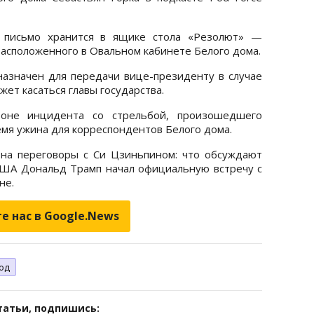
е письмо хранится в ящике стола «Резолют» —
расположенного в Овальном кабинете Белого дома.
назначен для передачи вице-президенту в случае
ет касаться главы государства.
оне инцидента со стрельбой, произошедшего
емя ужина для корреспондентов Белого дома.
на переговоры с Си Цзиньпином: что обсуждают
ША Дональд Трамп начал официальную встречу с
не.
е нас в Google.News
год
татьи, подпишись: