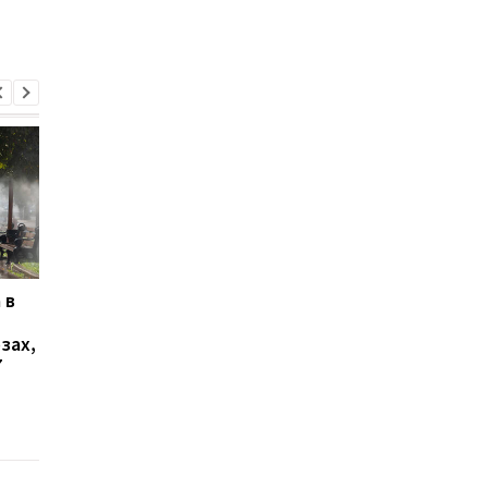
 в
В Ялте раздались
РФ за неделю
выстрелы и вспыхнул
выпустила по Украин
зах,
пожар: оккупационные
61 ракету
7
власти объявили об
эвакуации