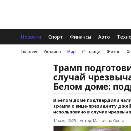
Новости
Спорт
Финансы
Авто
Техн
Главная
Украина
Мир
Столица
Жизнь
Х
Трамп подготови
случай чрезвыч
Белом доме: под
В Белом доме подтвердили нал
Трампа к вице-президенту Джей
использовано в случае чрезвыч
14 мая, 12:25
|
Автор: Мальцева Ольга