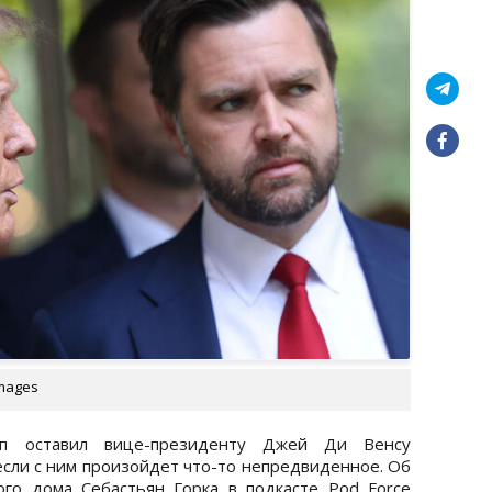
images
 оставил вице-президенту Джей Ди Венсу
если с ним произойдет что-то непредвиденное. Об
го дома Себастьян Горка в подкасте Pod Force