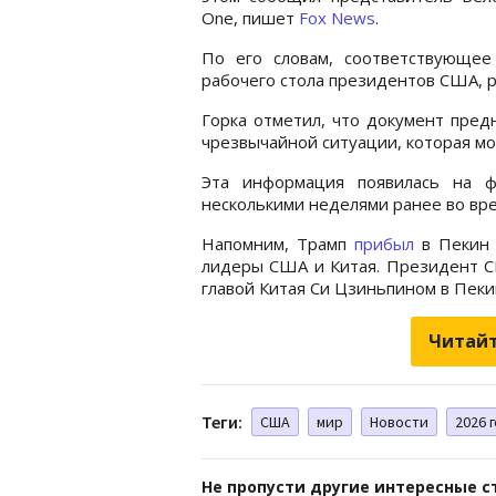
One, пишет
Fox News
.
По его словам, соответствующе
рабочего стола президентов США, 
Горка отметил, что документ пред
чрезвычайной ситуации, которая мож
Эта информация появилась на ф
несколькими неделями ранее во вр
Напомним, Трамп
прибыл
в Пекин 
лидеры США и Китая. Президент С
главой Китая Си Цзиньпином в Пеки
Читайт
Теги:
США
мир
Новости
2026 
Не пропусти другие интересные с