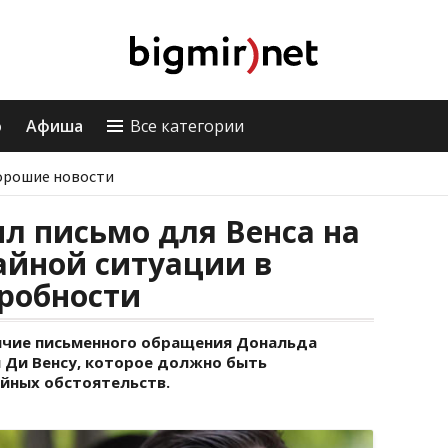
о
Афиша
Все категории
орошие новости
л письмо для Венса на
айной ситуации в
робности
ичие письменного обращения Дональда
 Ди Венсу, которое должно быть
айных обстоятельств.