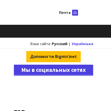
Почта
Искать
Язык сайта:
Русский
|
Українська
Допомогти Bigmir)net
Мы в социальных сетях