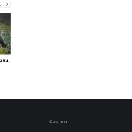
али,
Удар по Харькову:
Стало известно, как
количество раненых
сработала ПВО
увеличилось до 13
человек
Финансы