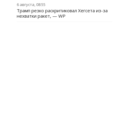
6 августа, 08:55
Трамп резко раскритиковал Хегсета из-за
нехватки ракет, — WP