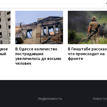
двое
В Одессе количество
В Генштабе рассказ
ный
пострадавших
что происходит на
увеличилось до восьми
фронте
человек
Недвижимость
Новости