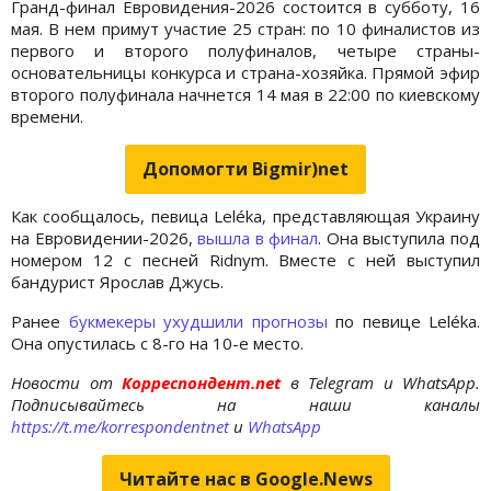
Гранд-финал Евровидения-2026 состоится в субботу, 16
мая. В нем примут участие 25 стран: по 10 финалистов из
первого и второго полуфиналов, четыре страны-
основательницы конкурса и страна-хозяйка. Прямой эфир
второго полуфинала начнется 14 мая в 22:00 по киевскому
времени.
Допомогти Bigmir)net
Как сообщалось, певица Leléka, представляющая Украину
на Евровидении-2026,
вышла в финал
. Она выступила под
номером 12 с песней Ridnym. Вместе с ней выступил
бандурист Ярослав Джусь.
Ранее
букмекеры ухудшили прогнозы
по певице Leléka.
Она опустилась с 8-го на 10-е место.
Новости от
Корреспондент.net
в Telegram и WhatsApp.
Подписывайтесь на наши каналы
https://t.me/korrespondentnet
и
WhatsApp
Читайте нас в Google.News