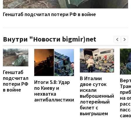
Генштаб подсчитал потери РФ в войне
Внутри "Новости bigmir)net
Генштаб
подсчитал
В Италии
Вер
Итоги 5.8: Удар
потери РФ
двое суток
Тра
по Киеву и
в войне
искали
при
нехватка
выброшенный
на о
антибаллистики
лотерейный
расс
билет с
пас
выигрышем
сам