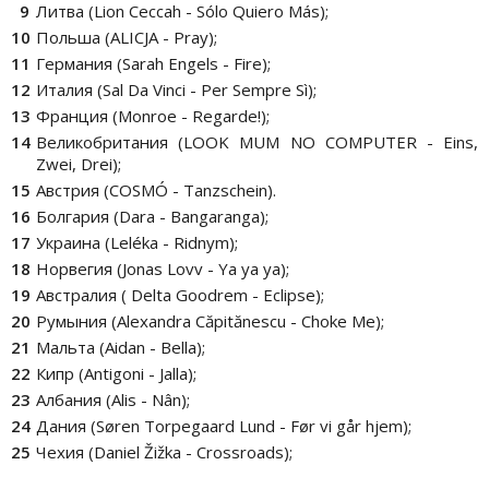
Литва (Lion Ceccah - Sólo Quiero Más);
Польша (ALICJA - Pray);
Германия (Sarah Engels - Fire);
Италия (Sal Da Vinci - Per Sempre Sì);
Франция (Monroe - Regarde!);
Великобритания (LOOK MUM NO COMPUTER - Eins,
Zwei, Drei);
Австрия (COSMÓ - Tanzschein).
Болгария (Dara - Bangaranga);
Украина (Leléka - Ridnym);
Норвегия (Jonas Lovv - Ya ya ya);
Австралия ( Delta Goodrem - Eclipse);
Румыния (Alexandra Căpitănescu - Choke Me);
Мальта (Aidan - Bella);
Кипр (Antigoni - Jalla);
Албания (Alis - Nân);
Дания (Søren Torpegaard Lund - Før vi går hjem);
Чехия (Daniel Žižka - Crossroads);