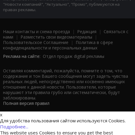
"Новости компаний", "Актуально", "Промо", публикуются на
правах рекламы.
Наши контакты и схема проезда
|
Редакция
|
Связаться с
нами
|
Разместить свои видеоматериалы
|
Пользовательское Соглашение
|
Политика в сфере
конфиденциальности и персональных данных
Реклама на сайте:
Отдел продаж digital рекламы
Оставляя комментарий, пожалуйста, помните о том, что
содержание и тон Вашего сообщения могут задеть чувства
реальных людей, непосредственно или косвенно имеющих
отношение к данной новости. Пользователи, которые
нарушают эти правила грубо или систематически, будут
заблокированы.
Полная версия правил
x
Для удобства пользования сайтом используются Cookies.
Подробнее...
This website uses Cookies to ensure you get the best