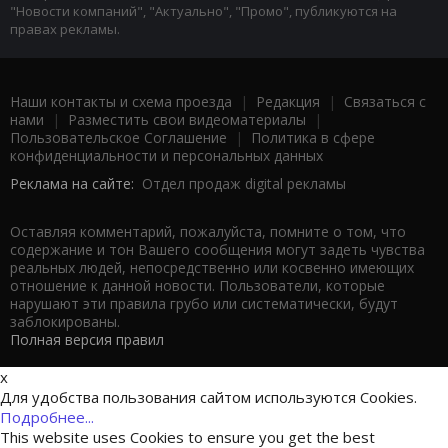
"Новости компаний", "Актуально", "Промо", публикуются на
правах рекламы.
Наши контакты и схема проезда
|
Редакция
|
Связаться с
нами
|
Разместить свои видеоматериалы
|
Пользовательское Соглашение
|
Политика в сфере
конфиденциальности и персональных данных
Реклама на сайте:
Отдел продаж digital рекламы
Оставляя комментарий, пожалуйста, помните о том, что
содержание и тон Вашего сообщения могут задеть чувства
реальных людей, непосредственно или косвенно имеющих
отношение к данной новости. Пользователи, которые
нарушают эти правила грубо или систематически, будут
заблокированы.
Полная версия правил
x
Для удобства пользования сайтом используются Cookies.
Подробнее...
This website uses Cookies to ensure you get the best