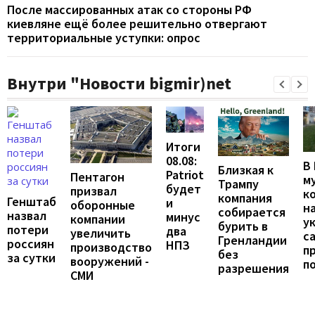
После массированных атак со стороны РФ
киевляне ещё более решительно отвергают
территориальные уступки: опрос
Внутри "Новости bigmir)net
Итоги
08.08:
В
Близкая к
Patriot
Пентагон
м
Трампу
будет
призвал
к
компания
Генштаб
и
оборонные
н
собирается
назвал
минус
компании
у
бурить в
потери
два
увеличить
с
Гренландии
россиян
НПЗ
производство
п
без
за сутки
вооружений -
п
разрешения
СМИ