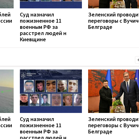
блей
Суд назначил
Зеленский проводи
оссии
пожизненное 11
переговоры с Вучич
военным РФ за
Белграде
расстрел людей н
Киевщине
блей
Суд назначил
Зеленский проводи
оссии
пожизненное 11
переговоры с Вучич
военным РФ за
Белграде
расстрел людей н