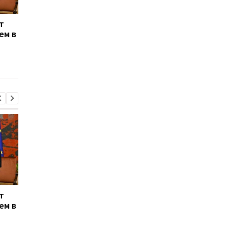
т
Энергосистема
Генштаб подтверди
ем в
выдержала рекордную
удары по двум НПЗ в
августовскую жару -
России
Шмыгаль
т
Энергосистема
Генштаб подтверди
ем в
выдержала рекордную
удары по двум НПЗ в
августовскую жару -
России
Шмыгаль