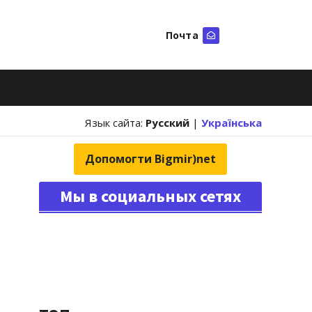
Почта
Искать
Язык сайта:
Русский
|
Українська
Допомогти Bigmir)net
Мы в социальных сетях