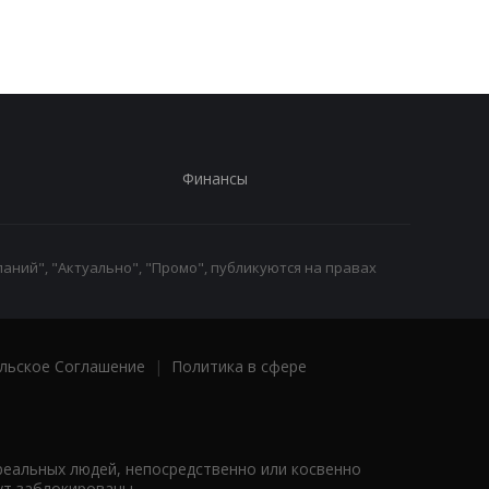
Финансы
аний", "Актуально", "Промо", публикуются на правах
льское Соглашение
|
Политика в сфере
реальных людей, непосредственно или косвенно
ут заблокированы.