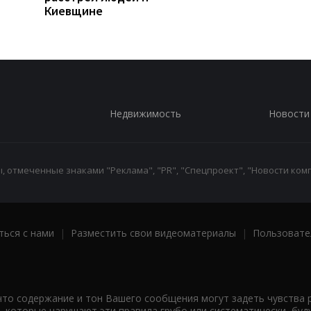
Киевщине
Недвижимость
Новости
 отмеченные знаками "Реклама", "PR", "Спецпроект", "Новости комп
ться с нами
|
Разместить свои видеоматериалы
|
Пользовате
что содержание и тон Вашего сообщения могут задеть чувства 
 которые нарушают эти правила грубо или систематически, буд