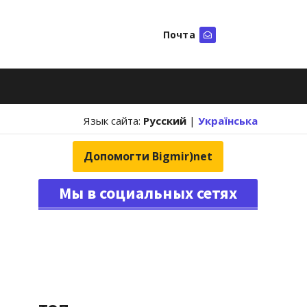
Почта
Искать
Язык сайта:
Русский
|
Українська
Допомогти Bigmir)net
Мы в социальных сетях