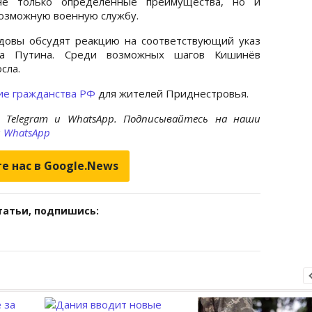
не только определённые преимущества, но и
 возможную военную службу.
довы обсудят реакцию на соответствующий указ
ира Путина. Среди возможных шагов Кишинёв
сла.
ие гражданства РФ
для жителей Приднестровья.
 Telegram и WhatsApp. Подписывайтесь на наши
и
WhatsApp
е нас в Google.News
татьи, подпишись: