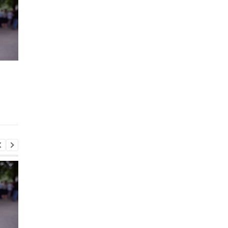
Хищение
"Парад" дронов в Ял
международной
названа возможная
помощи: экс-чиновник
цель
МИД вышел из СИЗО