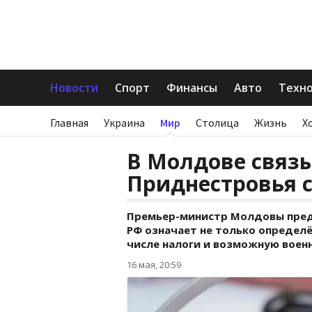
Новости
Спорт
Финансы
Авто
Техн
Главная
Украина
Мир
Столица
Жизнь
Х
В Молдове связ
Приднестровья 
Премьер-министр Молдовы пред
РФ означает не только определё
числе налоги и возможную воен
16 мая, 20:59