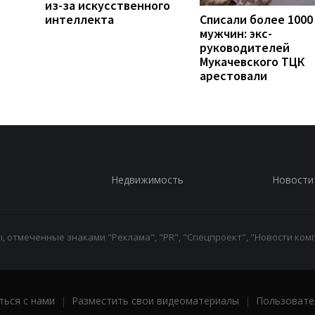
из-за искусственного
интеллекта
Списали более 1000
мужчин: экс-
руководителей
Мукачевского ТЦК
арестовали
Недвижимость
Новости
 отмеченные знаками "Реклама", "PR", "Спецпроект", "Новости комп
ться с нами
|
Разместить свои видеоматериалы
|
Пользовате