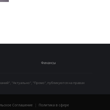
Хищение
"Парад" дронов в Ял
международной
названа возможная
помощи: экс-чиновник
цель
МИД вышел из СИЗО
Финансы
аний", "Актуально", "Промо", публикуются на правах
льское Соглашение
|
Политика в сфере