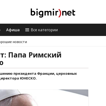
о
Афиша
Все категории
орошие новости
ет: Папа Римский
ю
ашению президента Франции, церковных
 директора ЮНЕСКО.