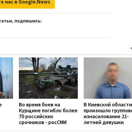
е нас в Google.News
татьи, подпишись:
е
Во время боев на
В Киевской области
Курщине погибло более
произошло группов
70 российских
изнасилование 21-
срочников - росСМИ
летней девушки