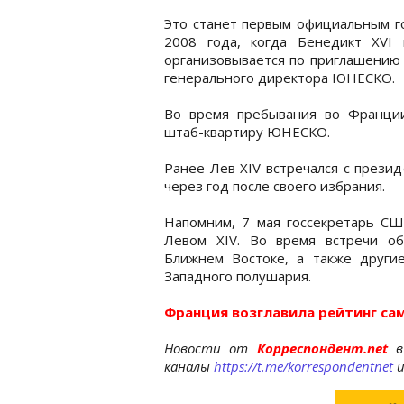
Это станет первым официальным г
2008 года, когда Бенедикт XVI
организовывается по приглашению 
генерального директора ЮНЕСКО.
Во время пребывания во Франции
штаб-квартиру ЮНЕСКО.
Ранее Лев XIV встречался с прези
через год после своего избрания.
Напомним, 7 мая госсекретарь С
Левом XIV. Во время встречи об
Ближнем Востоке, а также друг
Западного полушария.
Франция возглавила рейтинг са
Новости от
Корреспондент.net
в
каналы
https://t.me/korrespondentnet