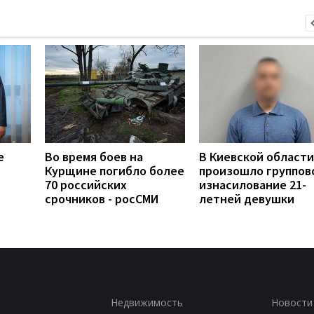
е
Во время боев на
В Киевской области
Курщине погибло более
произошло группов
70 российских
изнасилование 21-
срочников - росСМИ
летней девушки
Недвижимость
Новости