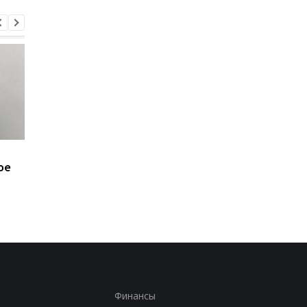
Минобороны получит
Присвоение средств
ое
налоговые данные
ПриватБанка: дело
мужчин
Коломойского
направлено в суд
Финансы