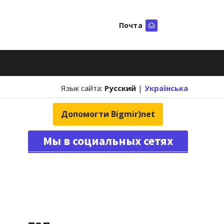
Почта
Искать
Язык сайта:
Русский
|
Українська
Допомогти Bigmir)net
Мы в социальных сетях