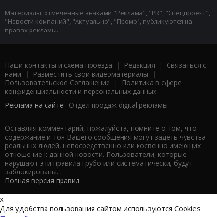
Материалы, отмеченные знаками "Реклама", "PR", "Спецпроект",
"Новости компаний", "Актуально", "Промо", публикуются на
правах рекламы.
Наши контакты и схема проезда
|
Редакция
|
Связаться с
нами
|
Разместить свои видеоматериалы
|
Пользовательское Соглашение
|
Политика в сфере
конфиденциальности и персональных данных
Реклама на сайте:
Отдел продаж digital рекламы
Оставляя комментарий, пожалуйста, помните о том, что
содержание и тон Вашего сообщения могут задеть чувства
реальных людей, непосредственно или косвенно имеющих
отношение к данной новости. Пользователи, которые
нарушают эти правила грубо или систематически, будут
заблокированы.
Полная версия правил
x
Для удобства пользования сайтом используются Cookies.