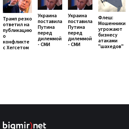
Украина
Украина
Флеш:
Трамп резко
поставила
поставила
Мошенники
ответил на
Путина
Путина
угрожают
публикацию
перед
перед
бизнесу
о
дилеммой
дилеммой
атаками
конфликте
- СМИ
- СМИ
"шахедов"
с Хегсетом