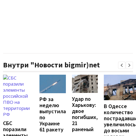
Внутри "Новости bigmir)net
Удар по
РФ за
Харькову:
неделю
В Одессе
двое
выпустила
количество
погибших,
по
пострадавш
21
СБС
Украине
увеличилось
раненый
поразили
61 ракету
до восьми
элементы