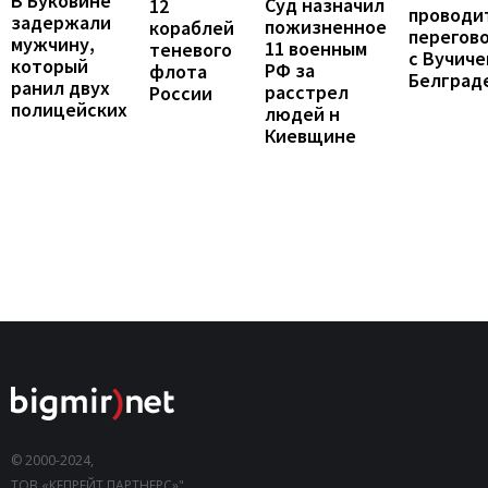
В Буковине
Суд назначил
12
проводи
задержали
пожизненное
кораблей
перегов
мужчину,
11 военным
теневого
с Вучиче
который
РФ за
флота
Белград
ранил двух
расстрел
России
полицейских
людей н
Киевщине
© 2000-2024,
ТОВ «КЕПРЕЙТ ПАРТНЕРС»".