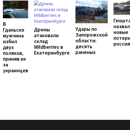
Геншт
В
назвал
Удары по
Дроны
Гданьске
новые
Запорожской
атаковали
мужчина
потер
области:
склад
избил
росси
десять
Wildberries в
двух
раненых
Екатеринбурге
поляков,
приняв их
за
украинцев